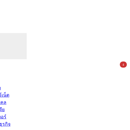
4
ด
์เน็ต
คคล
ดีย
อร์
ุรกิจ