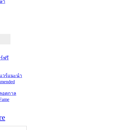
ษา
์ฟรี
แวร์แนะนำ
mended
ตลอดกาล
 Fame
re