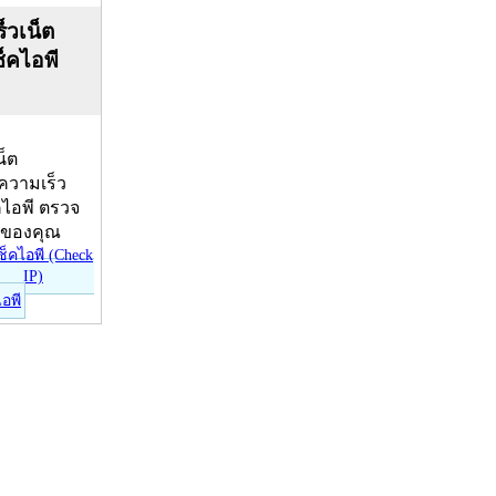
็วเน็ต
ช็คไอพี
น็ต
บความเร็ว
คไอพี ตรวจ
ีของคุณ
ไอพี