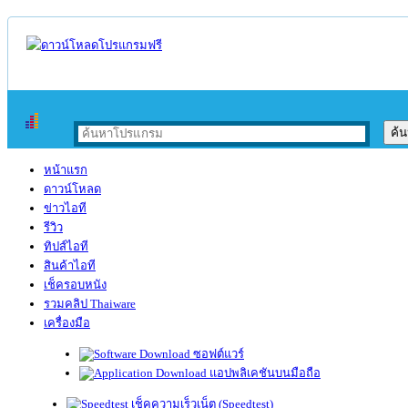
หน้าแรก
ดาวน์โหลด
ข่าวไอที
รีวิว
ทิปส์ไอที
สินค้าไอที
เช็ครอบหนัง
รวมคลิป Thaiware
เครื่องมือ
ซอฟต์แวร์
แอปพลิเคชันบนมือถือ
เช็คความเร็วเน็ต (Speedtest)