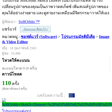
โปรแกรม SoftOrbits Sketch Drawer เป็นโปรแกรมที่สามารถ
เปลี่ยนรูปถ่ายของคุณเป็นภาพวาดสเก็ตช์ เพิ่มสเน่ห์รูปภาพของ
คุณได้อย่างง่ายดาย และดูสวยงามเหมือนมีจิตรกรมาวาดให้เอง
ผู้พัฒนา :
SoftOrbits ™
แชร์แวร์
Shareware คืออะไร ?
หมวดหมู่ :
ซอฟต์แวร์ (Software)
>
โปรแกรมมัลติมีเดีย
>
Image
& Video Editor
เมื่อ : 18 กุมภาพันธ์ 2563
ผู้ชม : 10,496
โหวตให้คะแนน
คะแนนโหวต 0 (0 ครั้ง)
ดาวน์โหลด
110
ครั้ง
(สัปดาห์ก่อน 0 ครั้ง)
แชร์บทความนี้ :
0
โปรแกรมแต่งรูป