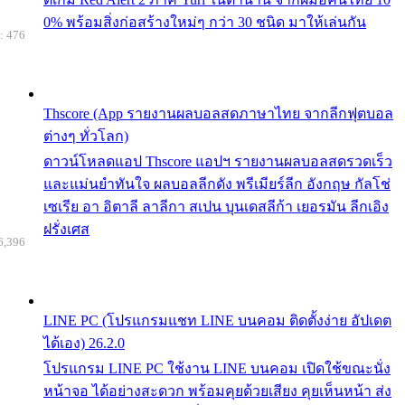
0% พร้อมสิ่งก่อสร้างใหม่ๆ กว่า 30 ชนิด มาให้เล่นกัน
: 476
Thscore (App รายงานผลบอลสดภาษาไทย จากลีกฟุตบอล
ต่างๆ ทั่วโลก)
ดาวน์โหลดแอป Thscore แอปฯ รายงานผลบอลสดรวดเร็ว
และแม่นยำทันใจ ผลบอลลีกดัง พรีเมียร์ลีก อังกฤษ กัลโช่
เซเรีย อา อิตาลี ลาลีกา สเปน บุนเดสลีก้า เยอรมัน ลีกเอิง
ฝรั่งเศส
6,396
LINE PC (โปรแกรมแชท LINE บนคอม ติดตั้งง่าย อัปเดต
ได้เอง) 26.2.0
โปรแกรม LINE PC ใช้งาน LINE บนคอม เปิดใช้ขณะนั่ง
หน้าจอ ได้อย่างสะดวก พร้อมคุยด้วยเสียง คุยเห็นหน้า ส่ง