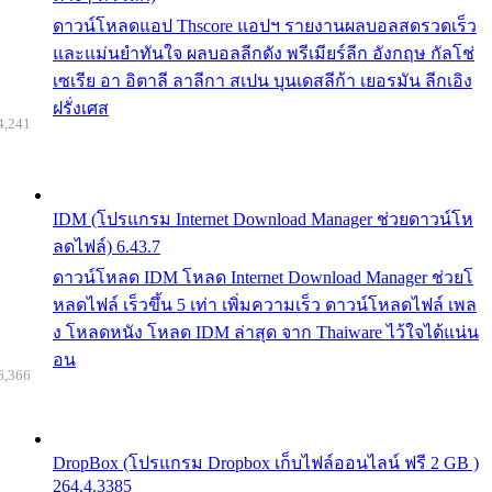
ดาวน์โหลดแอป Thscore แอปฯ รายงานผลบอลสดรวดเร็ว
และแม่นยำทันใจ ผลบอลลีกดัง พรีเมียร์ลีก อังกฤษ กัลโช่
เซเรีย อา อิตาลี ลาลีกา สเปน บุนเดสลีก้า เยอรมัน ลีกเอิง
ฝรั่งเศส
4,241
IDM (โปรแกรม Internet Download Manager ช่วยดาวน์โห
ลดไฟล์) 6.43.7
ดาวน์โหลด IDM โหลด Internet Download Manager ช่วยโ
หลดไฟล์ เร็วขึ้น 5 เท่า เพิ่มความเร็ว ดาวน์โหลดไฟล์ เพล
ง โหลดหนัง โหลด IDM ล่าสุด จาก Thaiware ไว้ใจได้แน่น
อน
6,366
DropBox (โปรแกรม Dropbox เก็บไฟล์ออนไลน์ ฟรี 2 GB )
264.4.3385