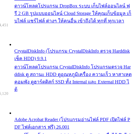
ดาวน์โหลดโปรแกรม DropBox ระบบ เก็บไฟล์ออนไลน์ ฟ
รี 2 GB รูปแบบออนไลน์ Cloud Storage ให้คุณเก็บข้อมูล เก็
บไฟล์ แชร์ไฟล์ ต่างๆ ให้คนอื่น เข้าถึงได้ ทุกที่ ทุกเวลา
4,451
CrystalDiskInfo (โปรแกรม CrystalDiskInfo ตรวจ Harddisk
เช็ค HDD) 9.9.1
ดาวน์โหลดโปรแกรม CrystalDiskInfo โปรแกรมตรวจ Har
ddisk ดู สถานะ HDD ดูอุณหภูมิเครื่อง ความเร็ว หาสาเหต
คอมพัง ดูฮาร์ดดิสก์ SSD ทั้ง Internal และ External HDD ไ
ด้
5,120
Adobe Acrobat Reader (โปรแกรมอ่านไฟล์ PDF เปิดไฟล์ P
DF ไฟล์เอกสาร ฟรี) 26.001