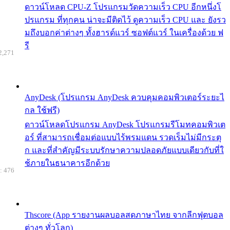
ดาวน์โหลด CPU-Z โปรแกรมวัดความเร็ว CPU อีกหนึ่งโ
ปรแกรม ที่ทุกคน น่าจะมีติดไว้ ดูความเร็ว CPU และ ยังรว
มถึงบอกค่าต่างๆ ทั้งฮารด์แวร์ ซอฟต์แวร์ ในเครื่องด้วย ฟ
รี
2,271
AnyDesk (โปรแกรม AnyDesk ควบคุมคอมพิวเตอร์ระยะไ
กล ใช้ฟรี)
ดาวน์โหลดโปรแกรม AnyDesk โปรแกรมรีโมทคอมพิวเต
อร์ ที่สามารถเชื่อมต่อแบบไร้พรมแดน รวดเร็มไม่มีกระตุ
ก และที่สำคัญมีระบบรักษาความปลอดภัยแบบเดียวกับที่ใ
ช้ภายในธนาคารอีกด้วย
: 476
Thscore (App รายงานผลบอลสดภาษาไทย จากลีกฟุตบอล
ต่างๆ ทั่วโลก)