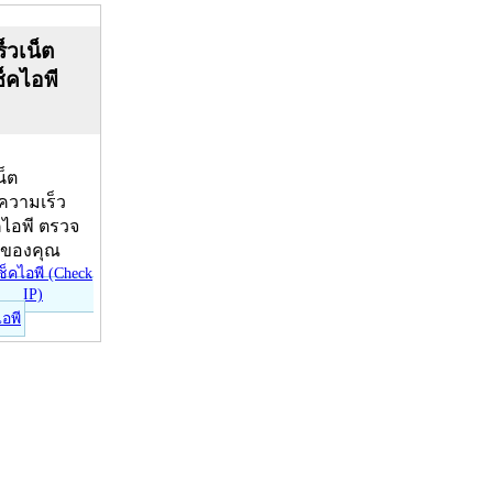
็วเน็ต
ช็คไอพี
น็ต
บความเร็ว
คไอพี ตรวจ
ีของคุณ
ไอพี