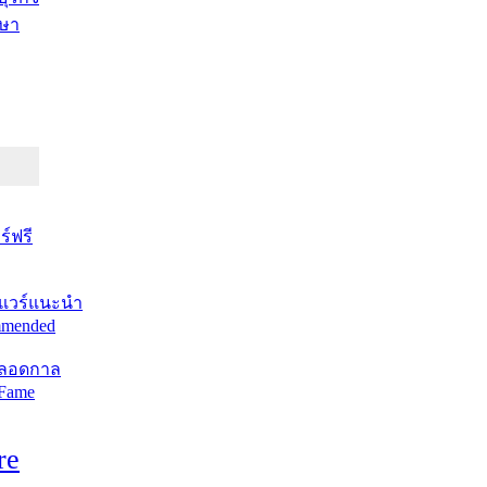
ษา
์ฟรี
แวร์แนะนำ
mended
ตลอดกาล
 Fame
re