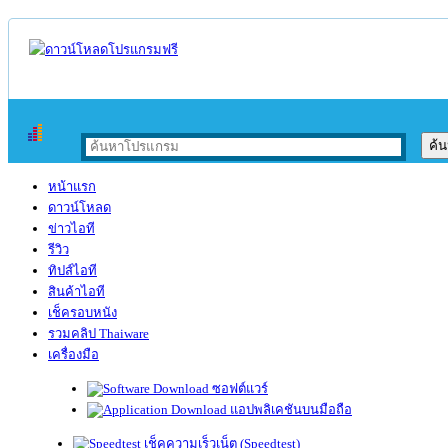
หน้าแรก
ดาวน์โหลด
ข่าวไอที
รีวิว
ทิปส์ไอที
สินค้าไอที
เช็ครอบหนัง
รวมคลิป Thaiware
เครื่องมือ
ซอฟต์แวร์
แอปพลิเคชันบนมือถือ
เช็คความเร็วเน็ต (Speedtest)