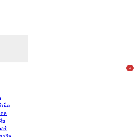
4
ด
์เน็ต
คคล
ดีย
อร์
ุรกิจ