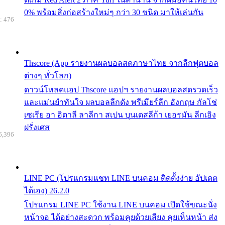
0% พร้อมสิ่งก่อสร้างใหม่ๆ กว่า 30 ชนิด มาให้เล่นกัน
: 476
Thscore (App รายงานผลบอลสดภาษาไทย จากลีกฟุตบอล
ต่างๆ ทั่วโลก)
ดาวน์โหลดแอป Thscore แอปฯ รายงานผลบอลสดรวดเร็ว
และแม่นยำทันใจ ผลบอลลีกดัง พรีเมียร์ลีก อังกฤษ กัลโช่
เซเรีย อา อิตาลี ลาลีกา สเปน บุนเดสลีก้า เยอรมัน ลีกเอิง
ฝรั่งเศส
6,396
LINE PC (โปรแกรมแชท LINE บนคอม ติดตั้งง่าย อัปเดต
ได้เอง) 26.2.0
โปรแกรม LINE PC ใช้งาน LINE บนคอม เปิดใช้ขณะนั่ง
หน้าจอ ได้อย่างสะดวก พร้อมคุยด้วยเสียง คุยเห็นหน้า ส่ง