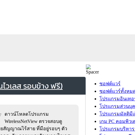
วเลส รอบข้าง ฟรี)
ซอฟต์แวร์
ซอฟต์แวร์ทั้งหม
โปรแกรมอินเทอร
โปรแกรมส่วนบุ
โปรแกรมมัลติมีเ
ดาวน์โหลดโปรแกรม
7
WirelessNetView ตรวจสอบดู
เกม PC คอมพิวเต
ยสัญญาณไร้สาย ที่มีอยู่รอบๆ ตัว
โปรแกรมบริหารธ