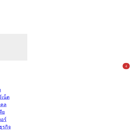
4
ด
์เน็ต
คคล
ดีย
อร์
ุรกิจ