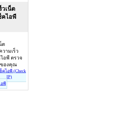
็วเน็ต
ช็คไอพี
น็ต
บความเร็ว
คไอพี ตรวจ
ีของคุณ
ไอพี