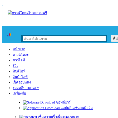
หน้าแรก
ดาวน์โหลด
ข่าวไอที
รีวิว
ทิปส์ไอที
สินค้าไอที
เช็ครอบหนัง
รวมคลิป Thaiware
เครื่องมือ
ซอฟต์แวร์
แอปพลิเคชันบนมือถือ
เช็คความเร็วเน็ต (Speedtest)