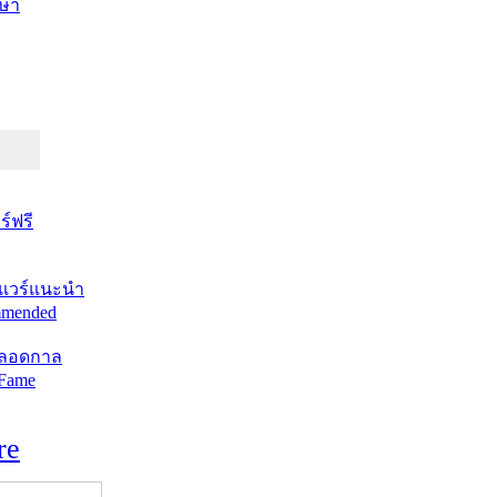
ษา
์ฟรี
แวร์แนะนำ
mended
ตลอดกาล
 Fame
re