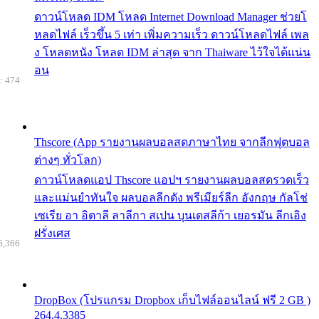
ดาวน์โหลด IDM โหลด Internet Download Manager ช่วยโ
หลดไฟล์ เร็วขึ้น 5 เท่า เพิ่มความเร็ว ดาวน์โหลดไฟล์ เพล
ง โหลดหนัง โหลด IDM ล่าสุด จาก Thaiware ไว้ใจได้แน่น
อน
: 474
Thscore (App รายงานผลบอลสดภาษาไทย จากลีกฟุตบอล
ต่างๆ ทั่วโลก)
ดาวน์โหลดแอป Thscore แอปฯ รายงานผลบอลสดรวดเร็ว
และแม่นยำทันใจ ผลบอลลีกดัง พรีเมียร์ลีก อังกฤษ กัลโช่
เซเรีย อา อิตาลี ลาลีกา สเปน บุนเดสลีก้า เยอรมัน ลีกเอิง
ฝรั่งเศส
6,366
DropBox (โปรแกรม Dropbox เก็บไฟล์ออนไลน์ ฟรี 2 GB )
264.4.3385