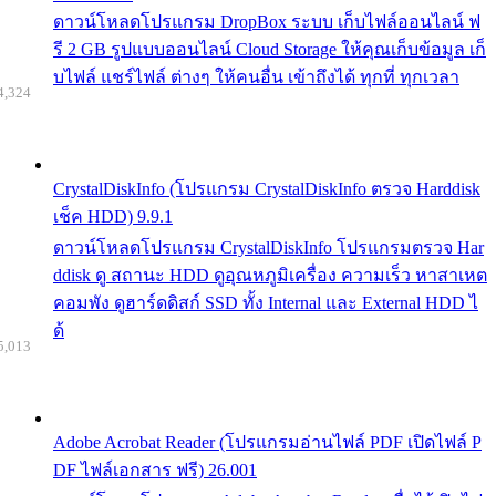
ดาวน์โหลดโปรแกรม DropBox ระบบ เก็บไฟล์ออนไลน์ ฟ
รี 2 GB รูปแบบออนไลน์ Cloud Storage ให้คุณเก็บข้อมูล เก็
บไฟล์ แชร์ไฟล์ ต่างๆ ให้คนอื่น เข้าถึงได้ ทุกที่ ทุกเวลา
4,324
CrystalDiskInfo (โปรแกรม CrystalDiskInfo ตรวจ Harddisk
เช็ค HDD) 9.9.1
ดาวน์โหลดโปรแกรม CrystalDiskInfo โปรแกรมตรวจ Har
ddisk ดู สถานะ HDD ดูอุณหภูมิเครื่อง ความเร็ว หาสาเหต
คอมพัง ดูฮาร์ดดิสก์ SSD ทั้ง Internal และ External HDD ไ
ด้
5,013
Adobe Acrobat Reader (โปรแกรมอ่านไฟล์ PDF เปิดไฟล์ P
DF ไฟล์เอกสาร ฟรี) 26.001