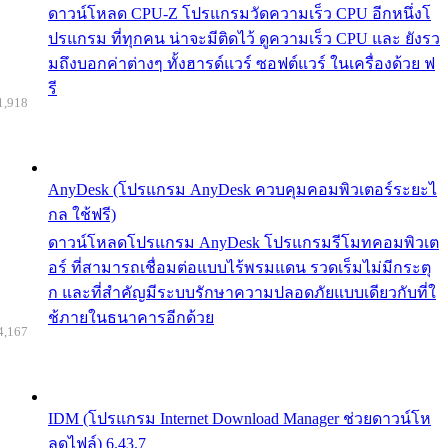
ดาวน์โหลด CPU-Z โปรแกรมวัดความเร็ว CPU อีกหนึ่งโ
ปรแกรม ที่ทุกคน น่าจะมีติดไว้ ดูความเร็ว CPU และ ยังรว
มถึงบอกค่าต่างๆ ทั้งฮารด์แวร์ ซอฟต์แวร์ ในเครื่องด้วย ฟ
รี
1,918
AnyDesk (โปรแกรม AnyDesk ควบคุมคอมพิวเตอร์ระยะไ
กล ใช้ฟรี)
ดาวน์โหลดโปรแกรม AnyDesk โปรแกรมรีโมทคอมพิวเต
อร์ ที่สามารถเชื่อมต่อแบบไร้พรมแดน รวดเร็มไม่มีกระตุ
ก และที่สำคัญมีระบบรักษาความปลอดภัยแบบเดียวกับที่ใ
ช้ภายในธนาคารอีกด้วย
4,167
IDM (โปรแกรม Internet Download Manager ช่วยดาวน์โห
ลดไฟล์) 6.43.7