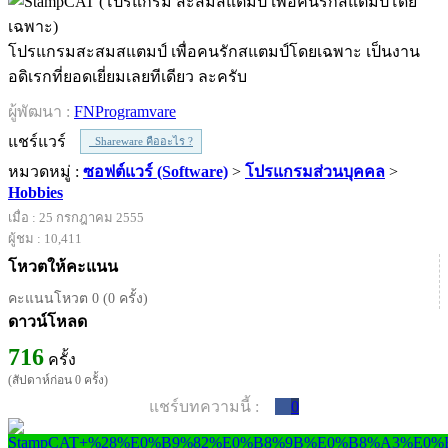
โปรแกรมสะสมสแตมป์ เพื่อคนรักสแตมป์โดยเฉพาะ เป็นงาน
อดิเรกที่ยอดเยี่ยมเลยทีเดียว ละครับ
ผู้พัฒนา :
FNProgramvare
แชร์แวร์
Shareware คืออะไร ?
หมวดหมู่ :
ซอฟต์แวร์ (Software)
>
โปรแกรมส่วนบุคคล
>
Hobbies
เมื่อ : 25 กรกฎาคม 2555
ผู้ชม : 10,411
โหวตให้คะแนน
คะแนนโหวต 0 (0 ครั้ง)
ดาวน์โหลด
716
ครั้ง
(สัปดาห์ก่อน 0 ครั้ง)
แชร์บทความนี้ :
0