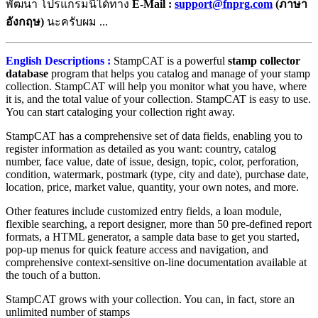
พัฒนา โปรแกรมนี้ได้ทาง
E-Mail :
support@fnprg.com
(ภาษา
อังกฤษ)
นะครับผม ...
English Descriptions :
StampCAT is a powerful
stamp collector
database
program that helps you catalog and manage of your stamp
collection. StampCAT will help you monitor what you have, where
it is, and the total value of your collection. StampCAT is easy to use.
You can start cataloging your collection right away.
StampCAT has a comprehensive set of data fields, enabling you to
register information as detailed as you want: country, catalog
number, face value, date of issue, design, topic, color, perforation,
condition, watermark, postmark (type, city and date), purchase date,
location, price, market value, quantity, your own notes, and more.
Other features include customized entry fields, a loan module,
flexible searching, a report designer, more than 50 pre-defined report
formats, a HTML generator, a sample data base to get you started,
pop-up menus for quick feature access and navigation, and
comprehensive context-sensitive on-line documentation available at
the touch of a button.
StampCAT grows with your collection. You can, in fact, store an
unlimited number of stamps