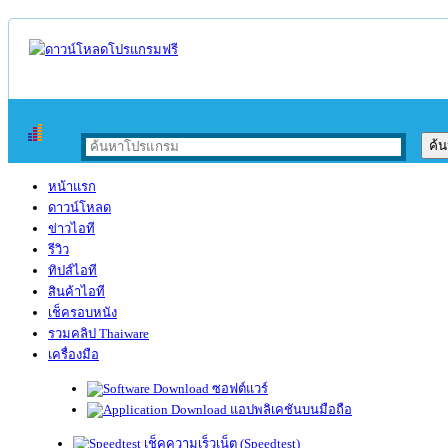
หน้าแรก
ดาวน์โหลด
ข่าวไอที
รีวิว
ทิปส์ไอที
สินค้าไอที
เช็ครอบหนัง
รวมคลิป Thaiware
เครื่องมือ
ซอฟต์แวร์
แอปพลิเคชันบนมือถือ
เช็คความเร็วเน็ต (Speedtest)