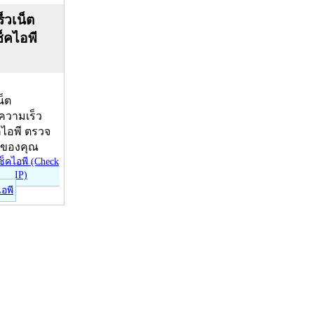
็วเน็ต
ช็คไอพี
น็ต
บความเร็ว
คไอพี ตรวจ
ีของคุณ
ไอพี