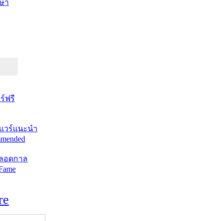
ษา
์ฟรี
แวร์แนะนำ
mended
ตลอดกาล
 Fame
re