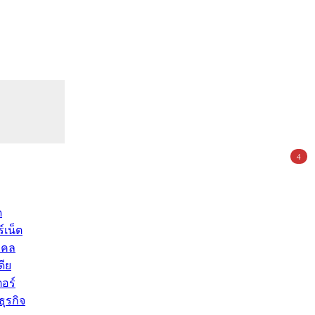
4
ด
์เน็ต
คคล
ดีย
อร์
ุรกิจ