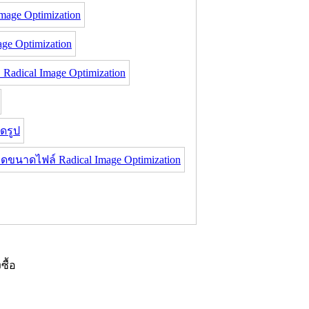
age Optimization
e Optimization
dical Image Optimization
ดรูป
ขนาดไฟล์ Radical Image Optimization
งซื้อ