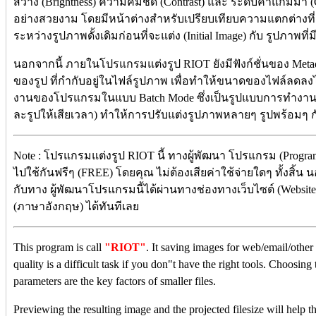
สว่าง (Brightness) ความคมชัด (Contrast) และ ระดับค่าแกมม่า 
อย่างสวยงาม โดยมีหน้าต่างสำหรับเปรียบเทียบความแตกต่างที่เ
ระหว่างรูปภาพดั้งเดิมก่อนที่จะแต่ง (Initial Image) กับ รูปภาพที
นอกจากนี้ ภายในโปรแกรมแต่งรูป RIOT ยังมีฟังก์ชั่นของ Meta
ของรูป ที่กำกับอยู่ในไฟล์รูปภาพ เพื่อทำให้ขนาดของไฟล์ลดลงได
งานของโปรแกรมในแบบ Batch Mode ซึ่งเป็นรูปแบบการทำงานอัต
ละรูปให้เสียเวลา) ทำให้การปรับแต่งรูปภาพหลายๆ รูปพร้อมๆ ก
Note : โปรแกรมแต่งรูป RIOT นี้ ทางผู้พัฒนา โปรแกรม (Progra
ไปใช้กันฟรีๆ (FREE) โดยคุณ ไม่ต้องเสียค่าใช้จ่ายใดๆ ทั้งสิ้น 
กับทาง ผู้พัฒนาโปรแกรมนี้ได้ผ่านทางช่องทางเว็บไซต์ (Website) : h
(ภาษาอังกฤษ) ได้ทันทีเลย
This program is call
"RIOT"
. It saving images for web/email/other
quality is a difficult task if you don"t have the right tools. Choosing
parameters are the key factors of smaller files.
Previewing the resulting image and the projected filesize will help th