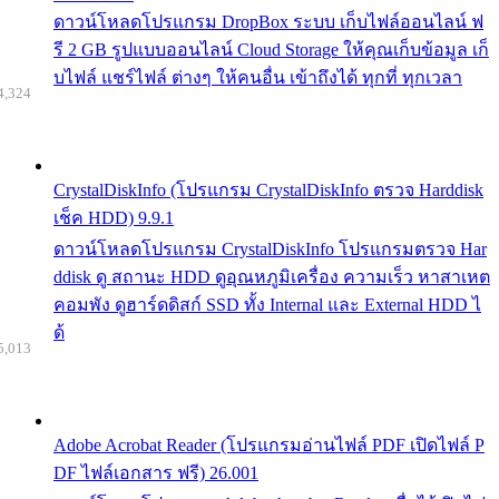
ดาวน์โหลดโปรแกรม DropBox ระบบ เก็บไฟล์ออนไลน์ ฟ
รี 2 GB รูปแบบออนไลน์ Cloud Storage ให้คุณเก็บข้อมูล เก็
บไฟล์ แชร์ไฟล์ ต่างๆ ให้คนอื่น เข้าถึงได้ ทุกที่ ทุกเวลา
4,324
CrystalDiskInfo (โปรแกรม CrystalDiskInfo ตรวจ Harddisk
เช็ค HDD) 9.9.1
ดาวน์โหลดโปรแกรม CrystalDiskInfo โปรแกรมตรวจ Har
ddisk ดู สถานะ HDD ดูอุณหภูมิเครื่อง ความเร็ว หาสาเหต
คอมพัง ดูฮาร์ดดิสก์ SSD ทั้ง Internal และ External HDD ไ
ด้
5,013
Adobe Acrobat Reader (โปรแกรมอ่านไฟล์ PDF เปิดไฟล์ P
DF ไฟล์เอกสาร ฟรี) 26.001