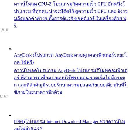
ดาวน์โหลด CPU-Z โปรแกรมวัดความเร็ว CPU อีกหนึ่งโ
ปรแกรม ที่ทุกคน น่าจะมีติดไว้ ดูความเร็ว CPU และ ยังรว
มถึงบอกค่าต่างๆ ทั้งฮารด์แวร์ ซอฟต์แวร์ ในเครื่องด้วย ฟ
รี
1,918
AnyDesk (โปรแกรม AnyDesk ควบคุมคอมพิวเตอร์ระยะไ
กล ใช้ฟรี)
ดาวน์โหลดโปรแกรม AnyDesk โปรแกรมรีโมทคอมพิวเต
อร์ ที่สามารถเชื่อมต่อแบบไร้พรมแดน รวดเร็มไม่มีกระตุ
ก และที่สำคัญมีระบบรักษาความปลอดภัยแบบเดียวกับที่ใ
ช้ภายในธนาคารอีกด้วย
4,167
IDM (โปรแกรม Internet Download Manager ช่วยดาวน์โห
ลดไฟล์) 6.43.7