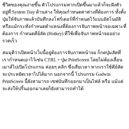
ชีวิตของคุณง่ายขึ้น ตัวโปรแกรมหากเปิดขึ้นมาแล้วก็จะฝังตัว
อยู่ที่ System Tray ด้านล่าง ให้คุณกำหนดค่าต่างที่ต้องการ ทั้งตั้ง
ปุ่มให้จับภาพแล้วบันทึกลงโฟร์เดอร์ที่กำหนดไว้แบบอัตโนมัติ
หรือแม้กระทั่งกำหนดตำแหน่งที่ต้องการจับภาพหน้าจอเฉพาะที่
ต้องการ กำหนดคีย์ลัด (Hotkey) ที่ใช้เพื่อจับภาพหน้าจออย่าง
รวดเร็ว
สมมุติว่าเปิดหน้าเว็บนี้อยู่ต้องการจับภาพหน้าจอ ก็กดปุ่มลัดที่
เรากำหนดเอาไว้เช่น CTRL + ปุ่ม PrintScreen โดยไม่ต้องเลื่อน
เมาส์ไปเปิดโปรแกรม ค่อยๆ คลิก ซึ่งเสียเวลา หากเราใช้คีย์ลัด
จะประหยัดเวลาไปได้มาก นอกจากนี้ โปรแกรม Gadwin
PrintScreen นี้ยังสามารถ เซฟบันทึกออกมาเป็นไฟล์ หรือ แม้แต่
จะส่งให้ปริ้นออกมาเลยก็ยังสามารถทำได้