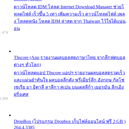
ดาวน์โหลด IDM โหลด Internet Download Manager ช่วยโ
หลดไฟล์ เร็วขึ้น 5 เท่า เพิ่มความเร็ว ดาวน์โหลดไฟล์ เพล
ง โหลดหนัง โหลด IDM ล่าสุด จาก Thaiware ไว้ใจได้แน่น
อน
: 474
Thscore (App รายงานผลบอลสดภาษาไทย จากลีกฟุตบอล
ต่างๆ ทั่วโลก)
ดาวน์โหลดแอป Thscore แอปฯ รายงานผลบอลสดรวดเร็ว
และแม่นยำทันใจ ผลบอลลีกดัง พรีเมียร์ลีก อังกฤษ กัลโช่
เซเรีย อา อิตาลี ลาลีกา สเปน บุนเดสลีก้า เยอรมัน ลีกเอิง
ฝรั่งเศส
6,366
DropBox (โปรแกรม Dropbox เก็บไฟล์ออนไลน์ ฟรี 2 GB )
264.4.3385