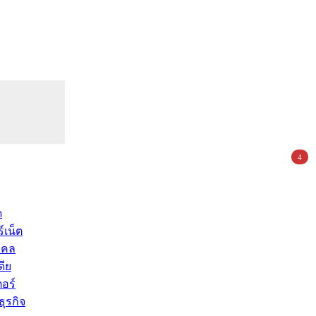
4
ด
์เน็ต
คคล
ดีย
อร์
ุรกิจ