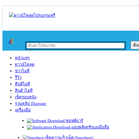
หน้าแรก
ดาวน์โหลด
ข่าวไอที
รีวิว
ทิปส์ไอที
สินค้าไอที
เช็ครอบหนัง
รวมคลิป Thaiware
เครื่องมือ
ซอฟต์แวร์
แอปพลิเคชันบนมือถือ
เช็คความเร็วเน็ต (Speedtest)