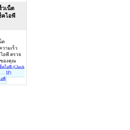
็วเน็ต
ช็คไอพี
น็ต
บความเร็ว
คไอพี ตรวจ
ีของคุณ
ไอพี