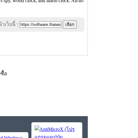
 spy, world clock, and alarm clock. All-in-
าเว็บนี้ :
งซื้อ