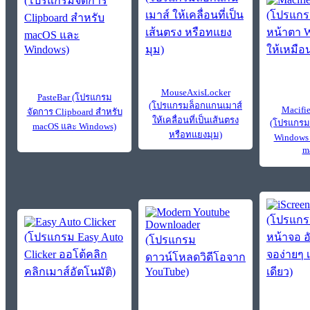
MouseAxisLocker
PasteBar (โปรแกรม
(โปรแกรมล็อกแกนเมาส์
Macifi
จัดการ Clipboard สำหรับ
ให้เคลื่อนที่เป็นเส้นตรง
(โปรแกรมเ
macOS และ Windows)
หรือทแยงมุม)
Windows 
m