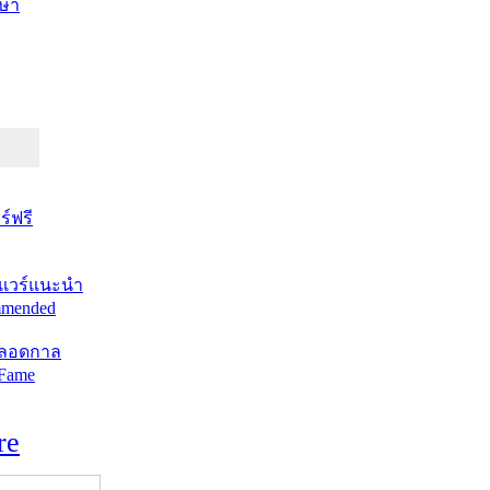
ษา
์ฟรี
แวร์แนะนำ
mended
ตลอดกาล
 Fame
re