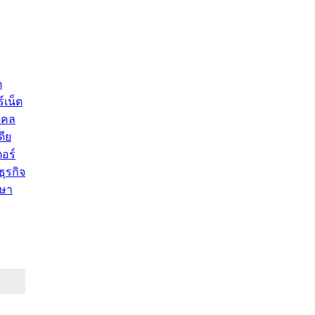
ด
์เน็ต
คคล
ดีย
อร์
ุรกิจ
ษา