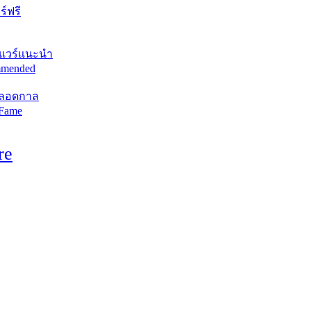
์ฟรี
แวร์แนะนำ
mended
ตลอดกาล
 Fame
re