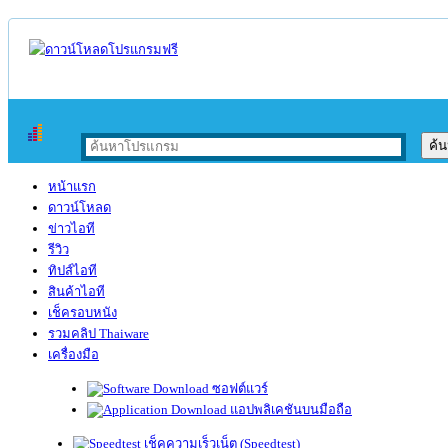
หน้าแรก
ดาวน์โหลด
ข่าวไอที
รีวิว
ทิปส์ไอที
สินค้าไอที
เช็ครอบหนัง
รวมคลิป Thaiware
เครื่องมือ
ซอฟต์แวร์
แอปพลิเคชันบนมือถือ
เช็คความเร็วเน็ต (Speedtest)