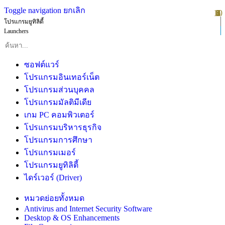
Toggle navigation
ยกเลิก
10
1
2
3
4
5
6
7
8
9
โปรแกรมยูทิลิตี้
Launchers
ซอฟต์แวร์
โปรแกรมอินเทอร์เน็ต
โปรแกรมส่วนบุคคล
โปรแกรมมัลติมีเดีย
เกม PC คอมพิวเตอร์
โปรแกรมบริหารธุรกิจ
โปรแกรมการศึกษา
โปรแกรมเมอร์
โปรแกรมยูทิลิตี้
ไดร์เวอร์ (Driver)
หมวดย่อยทั้งหมด
Antivirus and Internet Security Software
Desktop & OS Enhancements