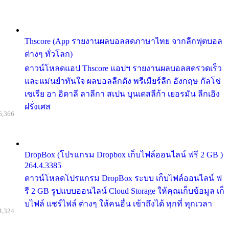
Thscore (App รายงานผลบอลสดภาษาไทย จากลีกฟุตบอล
ต่างๆ ทั่วโลก)
ดาวน์โหลดแอป Thscore แอปฯ รายงานผลบอลสดรวดเร็ว
และแม่นยำทันใจ ผลบอลลีกดัง พรีเมียร์ลีก อังกฤษ กัลโช่
เซเรีย อา อิตาลี ลาลีกา สเปน บุนเดสลีก้า เยอรมัน ลีกเอิง
ฝรั่งเศส
6,366
DropBox (โปรแกรม Dropbox เก็บไฟล์ออนไลน์ ฟรี 2 GB )
264.4.3385
ดาวน์โหลดโปรแกรม DropBox ระบบ เก็บไฟล์ออนไลน์ ฟ
รี 2 GB รูปแบบออนไลน์ Cloud Storage ให้คุณเก็บข้อมูล เก็
บไฟล์ แชร์ไฟล์ ต่างๆ ให้คนอื่น เข้าถึงได้ ทุกที่ ทุกเวลา
4,324