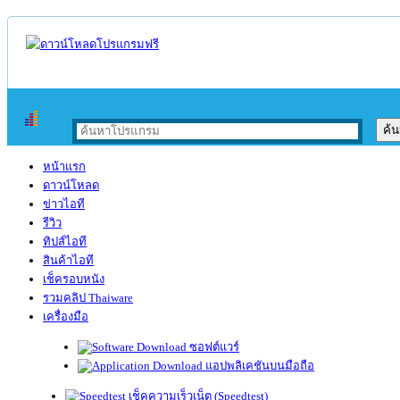
หน้าแรก
ดาวน์โหลด
ข่าวไอที
รีวิว
ทิปส์ไอที
สินค้าไอที
เช็ครอบหนัง
รวมคลิป Thaiware
เครื่องมือ
ซอฟต์แวร์
แอปพลิเคชันบนมือถือ
เช็คความเร็วเน็ต (Speedtest)