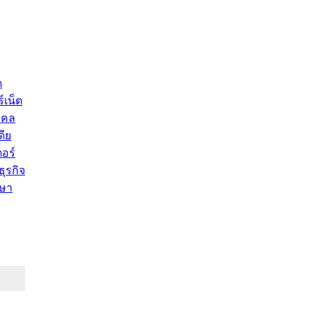
ด
์เน็ต
คคล
ดีย
อร์
ุรกิจ
ษา