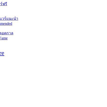
์ฟรี
แวร์แนะนำ
mended
ตลอดกาล
 Fame
re