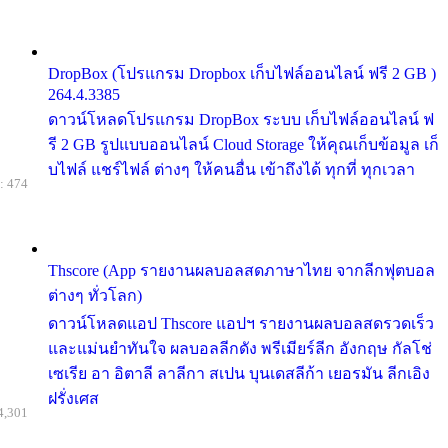
DropBox (โปรแกรม Dropbox เก็บไฟล์ออนไลน์ ฟรี 2 GB )
264.4.3385
ดาวน์โหลดโปรแกรม DropBox ระบบ เก็บไฟล์ออนไลน์ ฟ
รี 2 GB รูปแบบออนไลน์ Cloud Storage ให้คุณเก็บข้อมูล เก็
บไฟล์ แชร์ไฟล์ ต่างๆ ให้คนอื่น เข้าถึงได้ ทุกที่ ทุกเวลา
: 474
Thscore (App รายงานผลบอลสดภาษาไทย จากลีกฟุตบอล
ต่างๆ ทั่วโลก)
ดาวน์โหลดแอป Thscore แอปฯ รายงานผลบอลสดรวดเร็ว
และแม่นยำทันใจ ผลบอลลีกดัง พรีเมียร์ลีก อังกฤษ กัลโช่
เซเรีย อา อิตาลี ลาลีกา สเปน บุนเดสลีก้า เยอรมัน ลีกเอิง
ฝรั่งเศส
4,301