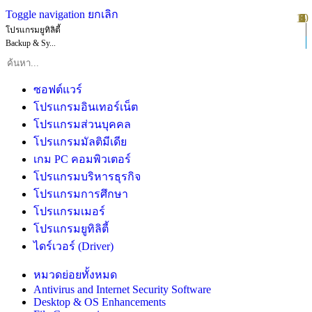
Toggle navigation
ยกเลิก
10
1
2
3
4
5
6
7
8
9
โปรแกรมยูทิลิตี้
Backup & Sy...
ซอฟต์แวร์
โปรแกรมอินเทอร์เน็ต
โปรแกรมส่วนบุคคล
โปรแกรมมัลติมีเดีย
เกม PC คอมพิวเตอร์
โปรแกรมบริหารธุรกิจ
โปรแกรมการศึกษา
โปรแกรมเมอร์
โปรแกรมยูทิลิตี้
ไดร์เวอร์ (Driver)
หมวดย่อยทั้งหมด
Antivirus and Internet Security Software
Desktop & OS Enhancements