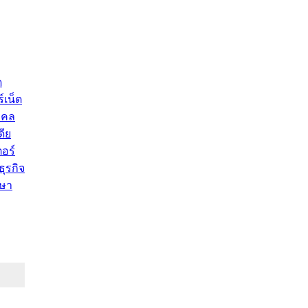
ด
์เน็ต
คคล
ดีย
อร์
ุรกิจ
ษา