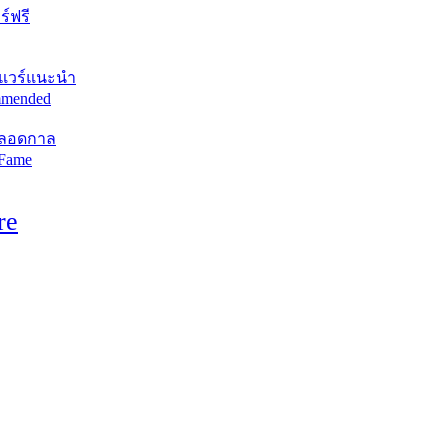
์ฟรี
แวร์แนะนำ
mended
ตลอดกาล
 Fame
re