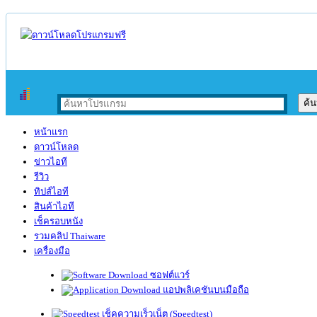
หน้าแรก
ดาวน์โหลด
ข่าวไอที
รีวิว
ทิปส์ไอที
สินค้าไอที
เช็ครอบหนัง
รวมคลิป Thaiware
เครื่องมือ
ซอฟต์แวร์
แอปพลิเคชันบนมือถือ
เช็คความเร็วเน็ต (Speedtest)