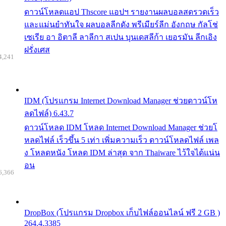
ดาวน์โหลดแอป Thscore แอปฯ รายงานผลบอลสดรวดเร็ว
และแม่นยำทันใจ ผลบอลลีกดัง พรีเมียร์ลีก อังกฤษ กัลโช่
เซเรีย อา อิตาลี ลาลีกา สเปน บุนเดสลีก้า เยอรมัน ลีกเอิง
ฝรั่งเศส
4,241
IDM (โปรแกรม Internet Download Manager ช่วยดาวน์โห
ลดไฟล์) 6.43.7
ดาวน์โหลด IDM โหลด Internet Download Manager ช่วยโ
หลดไฟล์ เร็วขึ้น 5 เท่า เพิ่มความเร็ว ดาวน์โหลดไฟล์ เพล
ง โหลดหนัง โหลด IDM ล่าสุด จาก Thaiware ไว้ใจได้แน่น
อน
6,366
DropBox (โปรแกรม Dropbox เก็บไฟล์ออนไลน์ ฟรี 2 GB )
264.4.3385