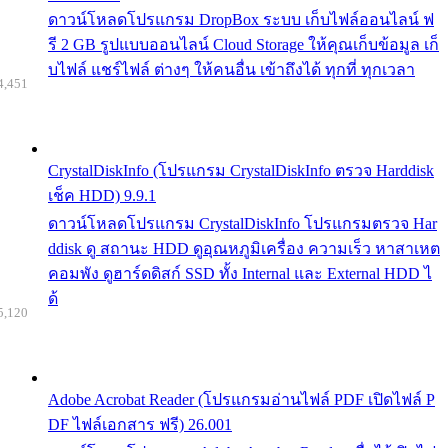
ดาวน์โหลดโปรแกรม DropBox ระบบ เก็บไฟล์ออนไลน์ ฟ
รี 2 GB รูปแบบออนไลน์ Cloud Storage ให้คุณเก็บข้อมูล เก็
บไฟล์ แชร์ไฟล์ ต่างๆ ให้คนอื่น เข้าถึงได้ ทุกที่ ทุกเวลา
4,451
CrystalDiskInfo (โปรแกรม CrystalDiskInfo ตรวจ Harddisk
เช็ค HDD) 9.9.1
ดาวน์โหลดโปรแกรม CrystalDiskInfo โปรแกรมตรวจ Har
ddisk ดู สถานะ HDD ดูอุณหภูมิเครื่อง ความเร็ว หาสาเหต
คอมพัง ดูฮาร์ดดิสก์ SSD ทั้ง Internal และ External HDD ไ
ด้
5,120
Adobe Acrobat Reader (โปรแกรมอ่านไฟล์ PDF เปิดไฟล์ P
DF ไฟล์เอกสาร ฟรี) 26.001