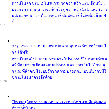
ดาวน์โหลด CPU-Z โปรแกรมวัดความเร็ว CPU อีกหนึ่งโ
ปรแกรม ที่ทุกคน น่าจะมีติดไว้ ดูความเร็ว CPU และ ยังรว
มถึงบอกค่าต่างๆ ทั้งฮารด์แวร์ ซอฟต์แวร์ ในเครื่องด้วย ฟ
รี
2,271
AnyDesk (โปรแกรม AnyDesk ควบคุมคอมพิวเตอร์ระยะไ
กล ใช้ฟรี)
ดาวน์โหลดโปรแกรม AnyDesk โปรแกรมรีโมทคอมพิวเต
อร์ ที่สามารถเชื่อมต่อแบบไร้พรมแดน รวดเร็มไม่มีกระตุ
ก และที่สำคัญมีระบบรักษาความปลอดภัยแบบเดียวกับที่ใ
ช้ภายในธนาคารอีกด้วย
: 476
Thscore (App รายงานผลบอลสดภาษาไทย จากลีกฟุตบอล
ต่างๆ ทั่วโลก)