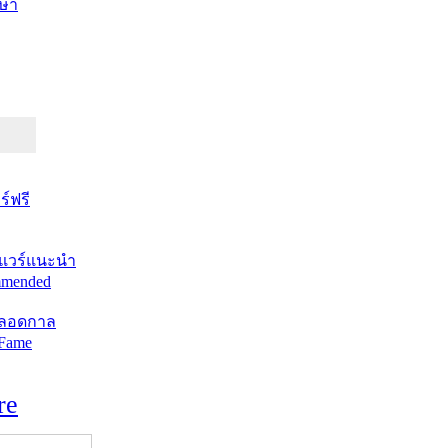
ษา
์ฟรี
แวร์แนะนำ
mended
ตลอดกาล
 Fame
re