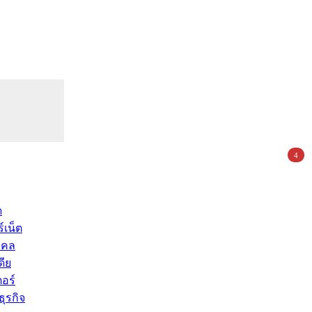
4
ด
์เน็ต
คคล
ดีย
อร์
ุรกิจ