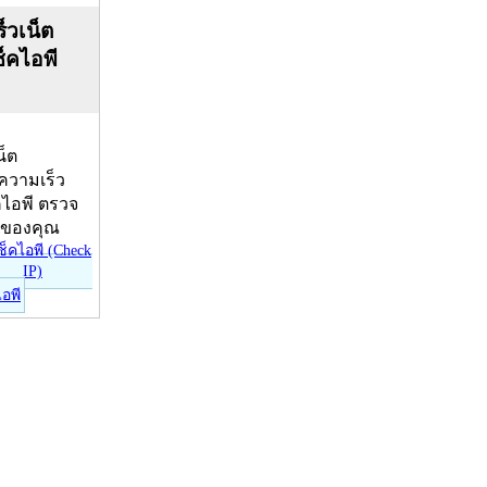
็วเน็ต
ช็คไอพี
น็ต
บความเร็ว
คไอพี ตรวจ
ีของคุณ
ไอพี