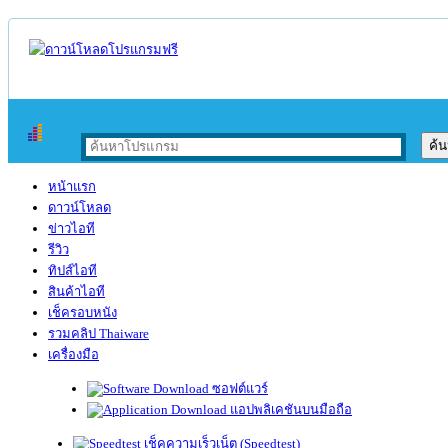
หน้าแรก
ดาวน์โหลด
ข่าวไอที
รีวิว
ทิปส์ไอที
สินค้าไอที
เช็ครอบหนัง
รวมคลิป Thaiware
เครื่องมือ
ซอฟต์แวร์
แอปพลิเคชันบนมือถือ
เช็คความเร็วเน็ต (Speedtest)