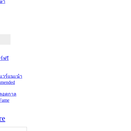
ษา
์ฟรี
แวร์แนะนำ
mended
ตลอดกาล
 Fame
re