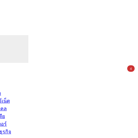
4
ด
์เน็ต
คคล
ดีย
อร์
ุรกิจ