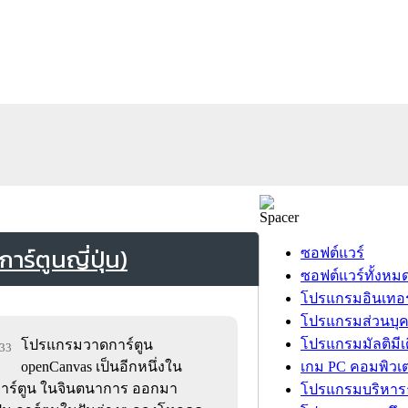
ร์ตูนญี่ปุ่น)
ซอฟต์แวร์
ซอฟต์แวร์ทั้งหม
โปรแกรมอินเทอร
โปรแกรมส่วนบุ
โปรแกรมมัลติมีเ
โปรแกรมวาดการ์ตูน
033
openCanvas เป็นอีกหนึ่งใน
เกม PC คอมพิวเต
การ์ตูน ในจินตนาการ ออกมา
โปรแกรมบริหารธ