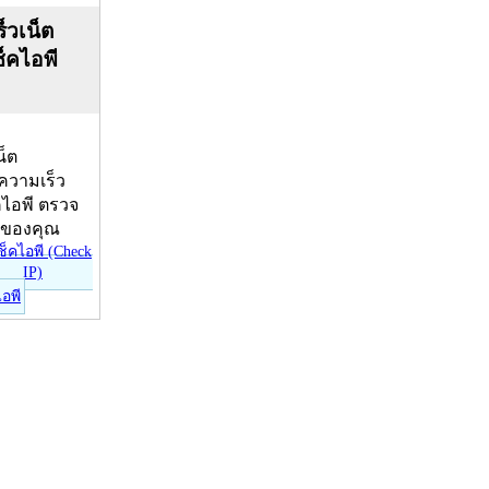
็วเน็ต
ช็คไอพี
น็ต
บความเร็ว
คไอพี ตรวจ
ีของคุณ
ไอพี