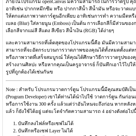
ภายในโปรแกรม openCanvas มีความสามารถในการวาดรูป คุ
อาทิเช่น ปากกหมึกซึม หรือ ปากกาสีน้ำ สีน้ำมัน หรือจะวาดแบบ 
ให้ตกแต่งภาพวาดการ์ตูนอีกเพียบ อาทิเช่นการทำ ความมืดหรือ
เบลอ (Blur) ใส่ลายนูน (Emboss) เป็นต้น การเลือกสีก็มีส่วนของกา
เลือกสีจากแม่สี สีแดง สีเขียว สีน้ำเงิน (RGB) ได้ง่ายๆ
และความสามารถที่เด็ดสุดของโปรแกรมนี้คือ มันมีความสามารถที่
สามารถที่จะอัดกระบวนการวาดภาพของคุณได้ทั้งหมดตั้งแต่ห
หรือภาพวาดที่เสร็จสมบูรณ์ ให้คุณได้ศึกษาวิธีการวาดรูปของคุ
สร้างงานศิลปะ หรือหากคุณเป็นครูอาจารย์ ก็บันทึกเอาไว้ไปให้นั
รูปที่ถูกต้องได้เช่นกันฃ
Note : สำหรับ โปรแกรมวาดการ์ตูน โปรแกรมนี้มีคุณสมบัติเป็
(Program Developer) เขาได้ท่านได้นำไปใช้ วาดการ์ตูน กันก
หรือการใช้งาน 300 ครั้ง แล้วแต่ว่าอันไหนจะถึงก่อน หากหลั
แล้ว ก็ยังใช้ได้อยู่ แต่จะโดจำกัดความสามารถ 4 อย่างดังต่อไปนี
บันทึกลงไฟล์หรือเซฟไม่ได้
บันทึกหรือเซฟ Layer ไม่ได้