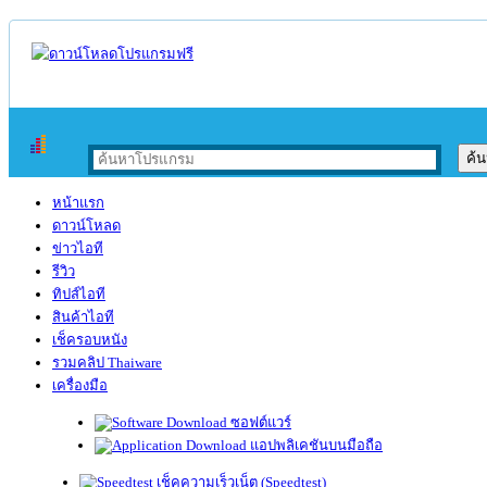
หน้าแรก
ดาวน์โหลด
ข่าวไอที
รีวิว
ทิปส์ไอที
สินค้าไอที
เช็ครอบหนัง
รวมคลิป Thaiware
เครื่องมือ
ซอฟต์แวร์
แอปพลิเคชันบนมือถือ
เช็คความเร็วเน็ต (Speedtest)