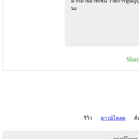
มากมายอาทิเช่น วาดการ์ตูนญี่ป
นะ
Sha
รีวิว
ดาวน์โหลด
สั่