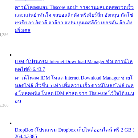
ดาวน์โหลดแอป Thscore แอปฯ รายงานผลบอลสดรวดเร็ว
และแม่นยำทันใจ ผลบอลลีกดัง พรีเมียร์ลีก อังกฤษ กัลโช่
เซเรีย อา อิตาลี ลาลีกา สเปน บุนเดสลีก้า เยอรมัน ลีกเอิง
ฝรั่งเศส
4,286
IDM (โปรแกรม Internet Download Manager ช่วยดาวน์โห
ลดไฟล์) 6.43.7
ดาวน์โหลด IDM โหลด Internet Download Manager ช่วยโ
หลดไฟล์ เร็วขึ้น 5 เท่า เพิ่มความเร็ว ดาวน์โหลดไฟล์ เพล
ง โหลดหนัง โหลด IDM ล่าสุด จาก Thaiware ไว้ใจได้แน่น
อน
6,366
DropBox (โปรแกรม Dropbox เก็บไฟล์ออนไลน์ ฟรี 2 GB )
264.4.3385