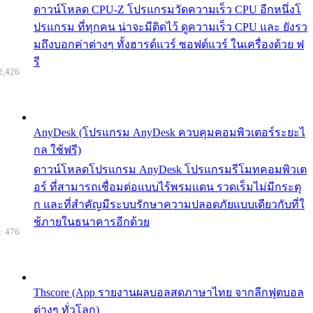
ดาวน์โหลด CPU-Z โปรแกรมวัดความเร็ว CPU อีกหนึ่งโ
ปรแกรม ที่ทุกคน น่าจะมีติดไว้ ดูความเร็ว CPU และ ยังรว
มถึงบอกค่าต่างๆ ทั้งฮารด์แวร์ ซอฟต์แวร์ ในเครื่องด้วย ฟ
รี
2,426
AnyDesk (โปรแกรม AnyDesk ควบคุมคอมพิวเตอร์ระยะไ
กล ใช้ฟรี)
ดาวน์โหลดโปรแกรม AnyDesk โปรแกรมรีโมทคอมพิวเต
อร์ ที่สามารถเชื่อมต่อแบบไร้พรมแดน รวดเร็มไม่มีกระตุ
ก และที่สำคัญมีระบบรักษาความปลอดภัยแบบเดียวกับที่ใ
ช้ภายในธนาคารอีกด้วย
: 476
Thscore (App รายงานผลบอลสดภาษาไทย จากลีกฟุตบอล
ต่างๆ ทั่วโลก)