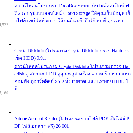
ดาวน์โหลดโปรแกรม DropBox ระบบ เก็บไฟล์ออนไลน์ ฟ
รี 2 GB รูปแบบออนไลน์ Cloud Storage ให้คุณเก็บข้อมูล เก็
บไฟล์ แชร์ไฟล์ ต่างๆ ให้คนอื่น เข้าถึงได้ ทุกที่ ทุกเวลา
4,522
CrystalDiskInfo (โปรแกรม CrystalDiskInfo ตรวจ Harddisk
เช็ค HDD) 9.9.1
ดาวน์โหลดโปรแกรม CrystalDiskInfo โปรแกรมตรวจ Har
ddisk ดู สถานะ HDD ดูอุณหภูมิเครื่อง ความเร็ว หาสาเหต
คอมพัง ดูฮาร์ดดิสก์ SSD ทั้ง Internal และ External HDD ไ
ด้
5,160
Adobe Acrobat Reader (โปรแกรมอ่านไฟล์ PDF เปิดไฟล์ P
DF ไฟล์เอกสาร ฟรี) 26.001