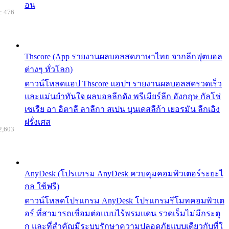
อน
: 476
Thscore (App รายงานผลบอลสดภาษาไทย จากลีกฟุตบอล
ต่างๆ ทั่วโลก)
ดาวน์โหลดแอป Thscore แอปฯ รายงานผลบอลสดรวดเร็ว
และแม่นยำทันใจ ผลบอลลีกดัง พรีเมียร์ลีก อังกฤษ กัลโช่
เซเรีย อา อิตาลี ลาลีกา สเปน บุนเดสลีก้า เยอรมัน ลีกเอิง
ฝรั่งเศส
2,603
AnyDesk (โปรแกรม AnyDesk ควบคุมคอมพิวเตอร์ระยะไ
กล ใช้ฟรี)
ดาวน์โหลดโปรแกรม AnyDesk โปรแกรมรีโมทคอมพิวเต
อร์ ที่สามารถเชื่อมต่อแบบไร้พรมแดน รวดเร็มไม่มีกระตุ
ก และที่สำคัญมีระบบรักษาความปลอดภัยแบบเดียวกับที่ใ