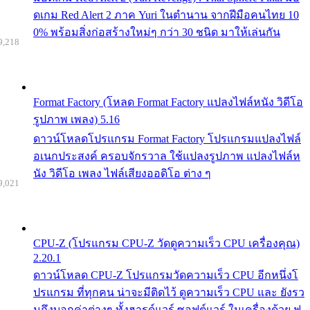
ดเกม Red Alert 2 ภาค Yuri ในตำนาน จากฝีมือคนไทย 10
0% พร้อมสิ่งก่อสร้างใหม่ๆ กว่า 30 ชนิด มาให้เล่นกัน
9,218
Format Factory (โหลด Format Factory แปลงไฟล์หนัง วิดีโอ
รูปภาพ เพลง) 5.16
ดาวน์โหลดโปรแกรม Format Factory โปรแกรมแปลงไฟล์
อเนกประสงค์ ครอบจักรวาล ใช้แปลงรูปภาพ แปลงไฟล์ห
นัง วิดีโอ เพลง ไฟล์เสียงออดิโอ ต่าง ๆ
9,021
CPU-Z (โปรแกรม CPU-Z วัดดูความเร็ว CPU เครื่องคุณ)
2.20.1
ดาวน์โหลด CPU-Z โปรแกรมวัดความเร็ว CPU อีกหนึ่งโ
ปรแกรม ที่ทุกคน น่าจะมีติดไว้ ดูความเร็ว CPU และ ยังรว
มถึงบอกค่าต่างๆ ทั้งฮารด์แวร์ ซอฟต์แวร์ ในเครื่องด้วย ฟ