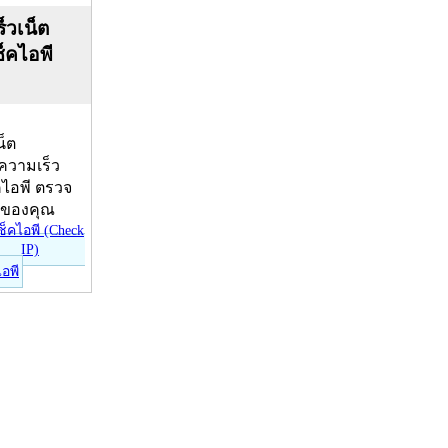
็วเน็ต
ช็คไอพี
น็ต
บความเร็ว
คไอพี ตรวจ
ีของคุณ
ไอพี