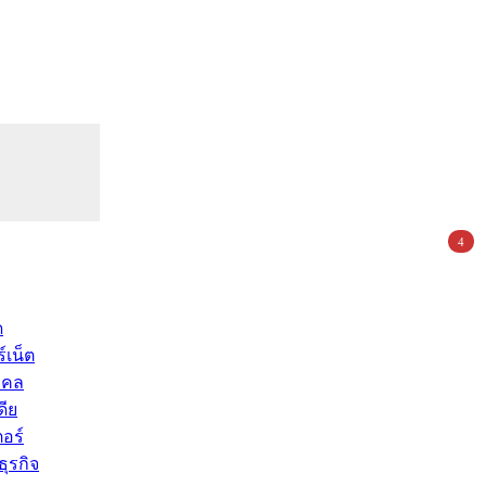
4
ด
์เน็ต
คคล
ดีย
อร์
ุรกิจ