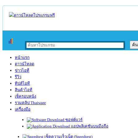
หน้าแรก
ดาวน์โหลด
ข่าวไอที
รีวิว
ทิปส์ไอที
สินค้าไอที
เช็ครอบหนัง
รวมคลิป Thaiware
เครื่องมือ
ซอฟต์แวร์
แอปพลิเคชันบนมือถือ
เช็คความเร็วเน็ต (Speedtest)