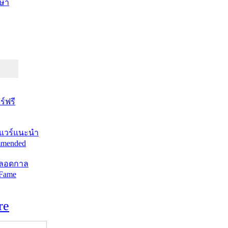
ษา
์ฟรี
แวร์แนะนำ
mended
ตลอดกาล
 Fame
re