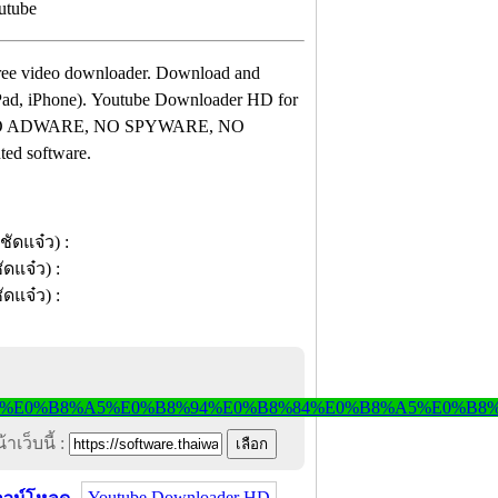
st free video downloader. Download and
 iPad, iPhone). Youtube Downloader HD for
tely NO ADWARE, NO SPYWARE, NO
d software.
าเว็บนี้ :
Youtube Downloader HD