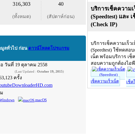
316,303
40
บริการเช็คความเร
(Speedtest) และ เ
(ทั้งหมด)
(สัปดาห์ก่อน)
(Check IP)
บริการเช็คความเร็วเ
อมูลทั่วไป ก่อน
ดาวน์โหลดโปรแกรม
(Speedtest) ใช้ทดสอ
เน็ต พร้อมบริการ เช็
สอบความถูกต้องไอพ
ื่อ
วันที่ 19 ตุลาคม 2558
(Last Updated :
October 19, 2015
)
63,123 ครั้ง
เช็คความเร็วเน็ต
เช็ค
outubeDownloaderHD.com
์ม
Windows
macOS