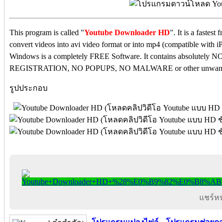
This program is called "
Youtube Downloader HD
". It is a faste
convert videos into avi video format or into mp4 (compatible with
Windows is a completely FREE Software. It contains absolu
REGISTRATION, NO POPUPS, NO MALWARE or other unwante
รูปประกอบ
แชร์หน้