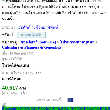
ดาวน์โหลดโปรแกรม PyramidG สร้างปิรามิดประชากร ผู้ชาย
และ ผู้หญิง ผ่านโปรแกรม Microsoft Excel ได้อย่างง่ายดาย และ
รวดเร็ว
ผู้พัฒนา :
อดิศักดิ์ วงศ์วิทยาพิทักษ์
ฟรีแวร์
Freeware คืออะไร ?
หมวดหมู่ :
ซอฟต์แวร์ (Software)
>
โปรแกรมส่วนบุคคล
>
Calendars & Planners & Genealogy
เมื่อ : 10 มิถุนายน 2547
ผู้ชม : 117,709
โหวตให้คะแนน
คะแนนโหวต 4.42 (65 ครั้ง)
ดาวน์โหลด
40,617
ครั้ง
(สัปดาห์ก่อน 1 ครั้ง)
แชร์บทความนี้ :
0