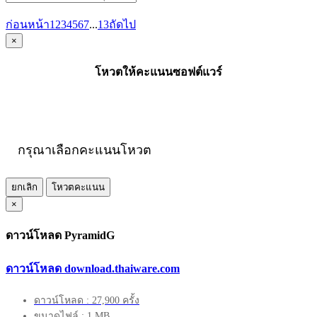
ก่อนหน้า
1
2
3
4
5
6
7
...
13
ถัดไป
×
โหวตให้คะแนนซอฟต์แวร์
กรุณาเลือกคะแนนโหวต
ยกเลิก
โหวตคะแนน
×
ดาวน์โหลด PyramidG
ดาวน์โหลด download.thaiware.com
ดาวน์โหลด : 27,900 ครั้ง
ขนาดไฟล์ : 1 MB.