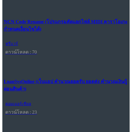
NCN Code Rename (โปรแกรมคัดแยกไฟล์ MIDI คาราโอเกะ
กำหนดเงื่อนไขได้)
ฟรีแวร์
ดาวน์โหลด : 70
LoanSysOnline (เว็บแอป คำนวณยอดรับ ยอดส่ง คำนวณเงินกู้
ผ่อนสินค้า)
คอมเมอร์เชียล
ดาวน์โหลด : 23