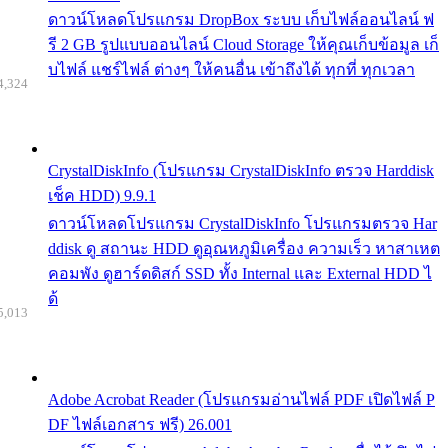
ดาวน์โหลดโปรแกรม DropBox ระบบ เก็บไฟล์ออนไลน์ ฟ
รี 2 GB รูปแบบออนไลน์ Cloud Storage ให้คุณเก็บข้อมูล เก็
บไฟล์ แชร์ไฟล์ ต่างๆ ให้คนอื่น เข้าถึงได้ ทุกที่ ทุกเวลา
4,324
CrystalDiskInfo (โปรแกรม CrystalDiskInfo ตรวจ Harddisk
เช็ค HDD) 9.9.1
ดาวน์โหลดโปรแกรม CrystalDiskInfo โปรแกรมตรวจ Har
ddisk ดู สถานะ HDD ดูอุณหภูมิเครื่อง ความเร็ว หาสาเหต
คอมพัง ดูฮาร์ดดิสก์ SSD ทั้ง Internal และ External HDD ไ
ด้
5,013
Adobe Acrobat Reader (โปรแกรมอ่านไฟล์ PDF เปิดไฟล์ P
DF ไฟล์เอกสาร ฟรี) 26.001