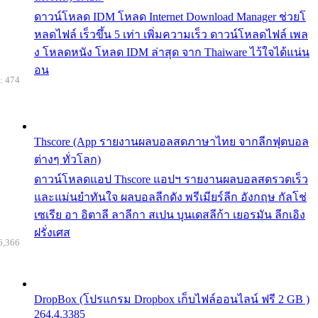
ดาวน์โหลด IDM โหลด Internet Download Manager ช่วยโ
หลดไฟล์ เร็วขึ้น 5 เท่า เพิ่มความเร็ว ดาวน์โหลดไฟล์ เพล
ง โหลดหนัง โหลด IDM ล่าสุด จาก Thaiware ไว้ใจได้แน่น
อน
: 474
Thscore (App รายงานผลบอลสดภาษาไทย จากลีกฟุตบอล
ต่างๆ ทั่วโลก)
ดาวน์โหลดแอป Thscore แอปฯ รายงานผลบอลสดรวดเร็ว
และแม่นยำทันใจ ผลบอลลีกดัง พรีเมียร์ลีก อังกฤษ กัลโช่
เซเรีย อา อิตาลี ลาลีกา สเปน บุนเดสลีก้า เยอรมัน ลีกเอิง
ฝรั่งเศส
6,366
DropBox (โปรแกรม Dropbox เก็บไฟล์ออนไลน์ ฟรี 2 GB )
264.4.3385