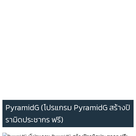
PyramidG (โปรแกรม PyramidG สร้างปิ
รามิดประชากร ฟรี)