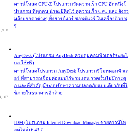
ดาวน์โหลด CPU-Z โปรแกรมวัดความเร็ว CPU อีกหนึ่งโ
ปรแกรม ที่ทุกคน น่าจะมีติดไว้ ดูความเร็ว CPU และ ยังรว
มถึงบอกค่าต่างๆ ทั้งฮารด์แวร์ ซอฟต์แวร์ ในเครื่องด้วย ฟ
รี
1,918
AnyDesk (โปรแกรม AnyDesk ควบคุมคอมพิวเตอร์ระยะไ
กล ใช้ฟรี)
ดาวน์โหลดโปรแกรม AnyDesk โปรแกรมรีโมทคอมพิวเต
อร์ ที่สามารถเชื่อมต่อแบบไร้พรมแดน รวดเร็มไม่มีกระตุ
ก และที่สำคัญมีระบบรักษาความปลอดภัยแบบเดียวกับที่ใ
ช้ภายในธนาคารอีกด้วย
4,167
IDM (โปรแกรม Internet Download Manager ช่วยดาวน์โห
ลดไฟล์) 6.43.7