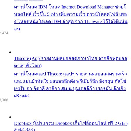
ดาวน์โหลด IDM โหลด Internet Download Manager ช่วยโ
หลดไฟล์ เร็วขึ้น 5 เท่า เพิ่มความเร็ว ดาวน์โหลดไฟล์ เพล
ง โหลดหนัง โหลด IDM ล่าสุด จาก Thaiware ไว้ใจได้แน่น
อน
: 474
Thscore (App รายงานผลบอลสดภาษาไทย จากลีกฟุตบอล
ต่างๆ ทั่วโลก)
ดาวน์โหลดแอป Thscore แอปฯ รายงานผลบอลสดรวดเร็ว
และแม่นยำทันใจ ผลบอลลีกดัง พรีเมียร์ลีก อังกฤษ กัลโช่
เซเรีย อา อิตาลี ลาลีกา สเปน บุนเดสลีก้า เยอรมัน ลีกเอิง
ฝรั่งเศส
6,366
DropBox (โปรแกรม Dropbox เก็บไฟล์ออนไลน์ ฟรี 2 GB )
264.4.3385