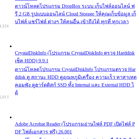
ดาวน์โหลดโปรแกรม DropBox ระบบ เก็บไฟล์ออนไลน์ ฟ
รี 2 GB รูปแบบออนไลน์ Cloud Storage ให้คุณเก็บข้อมูล เก็
บไฟล์ แชร์ไฟล์ ต่างๆ ให้คนอื่น เข้าถึงได้ ทุกที่ ทุกเวลา
4,324
CrystalDiskInfo (โปรแกรม CrystalDiskInfo ตรวจ Harddisk
เช็ค HDD) 9.9.1
ดาวน์โหลดโปรแกรม CrystalDiskInfo โปรแกรมตรวจ Har
ddisk ดู สถานะ HDD ดูอุณหภูมิเครื่อง ความเร็ว หาสาเหต
คอมพัง ดูฮาร์ดดิสก์ SSD ทั้ง Internal และ External HDD ไ
ด้
5,013
Adobe Acrobat Reader (โปรแกรมอ่านไฟล์ PDF เปิดไฟล์ P
DF ไฟล์เอกสาร ฟรี) 26.001