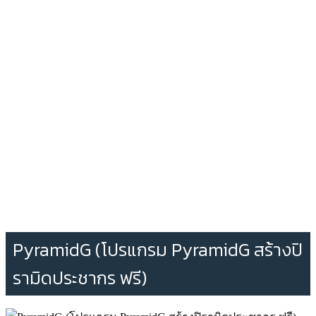
PyramidG (โปรแกรม PyramidG สร้างปิ
รามิดประชากร ฟรี)