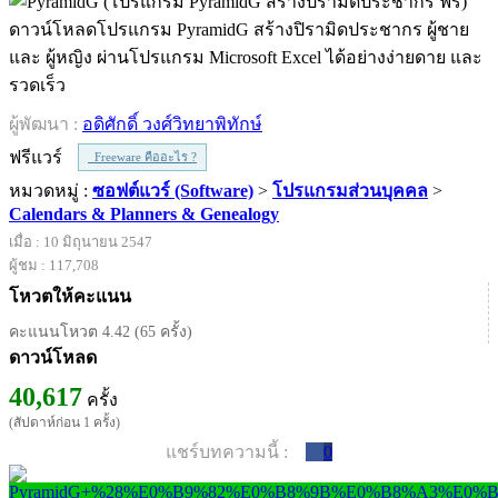
ดาวน์โหลดโปรแกรม PyramidG สร้างปิรามิดประชากร ผู้ชาย
และ ผู้หญิง ผ่านโปรแกรม Microsoft Excel ได้อย่างง่ายดาย และ
รวดเร็ว
ผู้พัฒนา :
อดิศักดิ์ วงศ์วิทยาพิทักษ์
ฟรีแวร์
Freeware คืออะไร ?
หมวดหมู่ :
ซอฟต์แวร์ (Software)
>
โปรแกรมส่วนบุคคล
>
Calendars & Planners & Genealogy
เมื่อ : 10 มิถุนายน 2547
ผู้ชม : 117,708
โหวตให้คะแนน
คะแนนโหวต 4.42 (65 ครั้ง)
ดาวน์โหลด
40,617
ครั้ง
(สัปดาห์ก่อน 1 ครั้ง)
แชร์บทความนี้ :
0