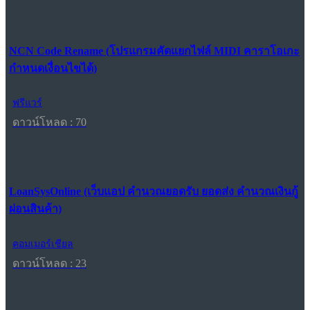
NCN Code Rename (โปรแกรมคัดแยกไฟล์ MIDI คาราโอเกะ
กำหนดเงื่อนไขได้)
ฟรีแวร์
ดาวน์โหลด : 70
LoanSysOnline (เว็บแอป คำนวณยอดรับ ยอดส่ง คำนวณเงินกู้
ผ่อนสินค้า)
คอมเมอร์เชียล
ดาวน์โหลด : 23