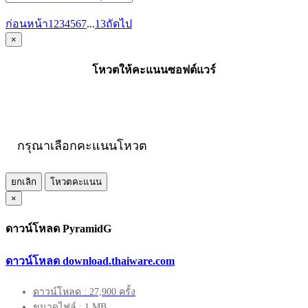
ก่อนหน้า
1
2
3
4
5
6
7
...
13
ถัดไป
×
โหวตให้คะแนนซอฟต์แวร์
กรุณาเลือกคะแนนโหวต
ยกเลิก
โหวตคะแนน
×
ดาวน์โหลด PyramidG
ดาวน์โหลด download.thaiware.com
ดาวน์โหลด : 27,900 ครั้ง
ขนาดไฟล์ : 1 MB.