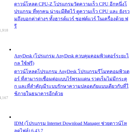
ดาวน์โหลด CPU-Z โปรแกรมวัดความเร็ว CPU อีกหนึ่งโ
ปรแกรม ที่ทุกคน น่าจะมีติดไว้ ดูความเร็ว CPU และ ยังรว
มถึงบอกค่าต่างๆ ทั้งฮารด์แวร์ ซอฟต์แวร์ ในเครื่องด้วย ฟ
รี
1,918
AnyDesk (โปรแกรม AnyDesk ควบคุมคอมพิวเตอร์ระยะไ
กล ใช้ฟรี)
ดาวน์โหลดโปรแกรม AnyDesk โปรแกรมรีโมทคอมพิวเต
อร์ ที่สามารถเชื่อมต่อแบบไร้พรมแดน รวดเร็มไม่มีกระตุ
ก และที่สำคัญมีระบบรักษาความปลอดภัยแบบเดียวกับที่ใ
ช้ภายในธนาคารอีกด้วย
4,167
IDM (โปรแกรม Internet Download Manager ช่วยดาวน์โห
ลดไฟล์) 6.43.7