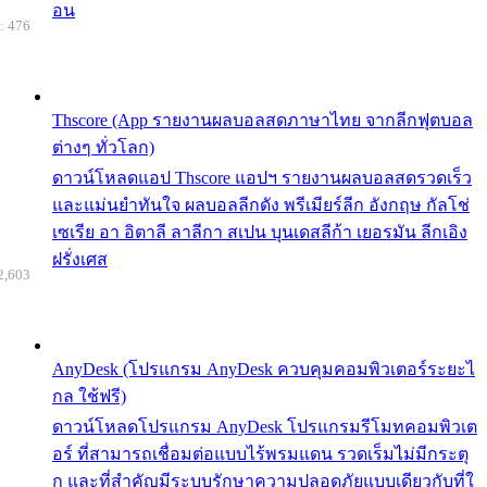
อน
: 476
Thscore (App รายงานผลบอลสดภาษาไทย จากลีกฟุตบอล
ต่างๆ ทั่วโลก)
ดาวน์โหลดแอป Thscore แอปฯ รายงานผลบอลสดรวดเร็ว
และแม่นยำทันใจ ผลบอลลีกดัง พรีเมียร์ลีก อังกฤษ กัลโช่
เซเรีย อา อิตาลี ลาลีกา สเปน บุนเดสลีก้า เยอรมัน ลีกเอิง
ฝรั่งเศส
2,603
AnyDesk (โปรแกรม AnyDesk ควบคุมคอมพิวเตอร์ระยะไ
กล ใช้ฟรี)
ดาวน์โหลดโปรแกรม AnyDesk โปรแกรมรีโมทคอมพิวเต
อร์ ที่สามารถเชื่อมต่อแบบไร้พรมแดน รวดเร็มไม่มีกระตุ
ก และที่สำคัญมีระบบรักษาความปลอดภัยแบบเดียวกับที่ใ