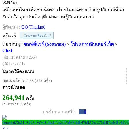
แช๊ตแบบไทย เพื่อชาเน็ตชาวไทยโดยเฉพาะ ด้วยรูปลักษณ์ที่น่า
รักสดใส ลูกเล่นเด็ดๆที่แฝงความรู้สึกสนุกสนาน
ผู้พัฒนา :
QQ Thailand
ฟรีแวร์
Freeware คืออะไร ?
หมวดหมู่ :
ซอฟต์แวร์ (Software)
>
โปรแกรมอินเทอร์เน็ต
>
Chat
เมื่อ : 21 ตุลาคม 2554
ผู้ชม : 453,415
โหวตให้คะแนน
คะแนนโหวต 4.58 (515 ครั้ง)
ดาวน์โหลด
264,941
ครั้ง
(สัปดาห์ก่อน 0 ครั้ง)
แชร์บทความนี้ :
0