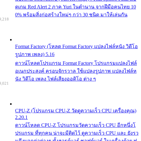
ดเกม Red Alert 2 ภาค Yuri ในตำนาน จากฝีมือคนไทย 10
0% พร้อมสิ่งก่อสร้างใหม่ๆ กว่า 30 ชนิด มาให้เล่นกัน
9,218
Format Factory (โหลด Format Factory แปลงไฟล์หนัง วิดีโอ
รูปภาพ เพลง) 5.16
ดาวน์โหลดโปรแกรม Format Factory โปรแกรมแปลงไฟล์
อเนกประสงค์ ครอบจักรวาล ใช้แปลงรูปภาพ แปลงไฟล์ห
นัง วิดีโอ เพลง ไฟล์เสียงออดิโอ ต่าง ๆ
9,021
CPU-Z (โปรแกรม CPU-Z วัดดูความเร็ว CPU เครื่องคุณ)
2.20.1
ดาวน์โหลด CPU-Z โปรแกรมวัดความเร็ว CPU อีกหนึ่งโ
ปรแกรม ที่ทุกคน น่าจะมีติดไว้ ดูความเร็ว CPU และ ยังรว
มถึงบอกค่าต่างๆ ทั้งฮารด์แวร์ ซอฟต์แวร์ ในเครื่องด้วย ฟ