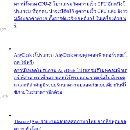
ดาวน์โหลด CPU-Z โปรแกรมวัดความเร็ว CPU อีกหนึ่งโ
ปรแกรม ที่ทุกคน น่าจะมีติดไว้ ดูความเร็ว CPU และ ยังรว
มถึงบอกค่าต่างๆ ทั้งฮารด์แวร์ ซอฟต์แวร์ ในเครื่องด้วย ฟ
รี
2,271
AnyDesk (โปรแกรม AnyDesk ควบคุมคอมพิวเตอร์ระยะไ
กล ใช้ฟรี)
ดาวน์โหลดโปรแกรม AnyDesk โปรแกรมรีโมทคอมพิวเต
อร์ ที่สามารถเชื่อมต่อแบบไร้พรมแดน รวดเร็มไม่มีกระตุ
ก และที่สำคัญมีระบบรักษาความปลอดภัยแบบเดียวกับที่ใ
ช้ภายในธนาคารอีกด้วย
: 476
Thscore (App รายงานผลบอลสดภาษาไทย จากลีกฟุตบอล
ต่างๆ ทั่วโลก)