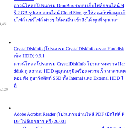
ดาวน์โหลดโปรแกรม DropBox ระบบ เก็บไฟล์ออนไลน์ ฟ
รี 2 GB รูปแบบออนไลน์ Cloud Storage ให้คุณเก็บข้อมูล เก็
บไฟล์ แชร์ไฟล์ ต่างๆ ให้คนอื่น เข้าถึงได้ ทุกที่ ทุกเวลา
4,451
CrystalDiskInfo (โปรแกรม CrystalDiskInfo ตรวจ Harddisk
เช็ค HDD) 9.9.1
ดาวน์โหลดโปรแกรม CrystalDiskInfo โปรแกรมตรวจ Har
ddisk ดู สถานะ HDD ดูอุณหภูมิเครื่อง ความเร็ว หาสาเหต
คอมพัง ดูฮาร์ดดิสก์ SSD ทั้ง Internal และ External HDD ไ
ด้
5,120
Adobe Acrobat Reader (โปรแกรมอ่านไฟล์ PDF เปิดไฟล์ P
DF ไฟล์เอกสาร ฟรี) 26.001