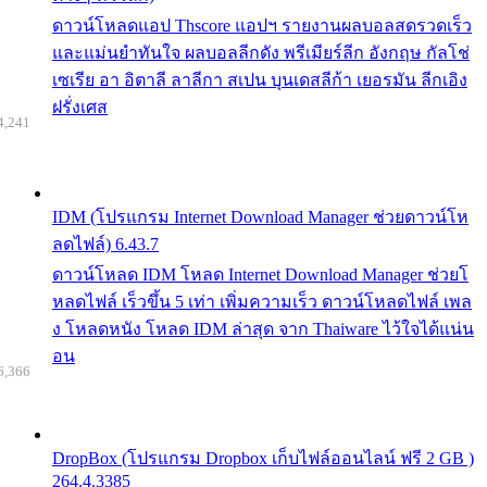
ดาวน์โหลดแอป Thscore แอปฯ รายงานผลบอลสดรวดเร็ว
และแม่นยำทันใจ ผลบอลลีกดัง พรีเมียร์ลีก อังกฤษ กัลโช่
เซเรีย อา อิตาลี ลาลีกา สเปน บุนเดสลีก้า เยอรมัน ลีกเอิง
ฝรั่งเศส
4,241
IDM (โปรแกรม Internet Download Manager ช่วยดาวน์โห
ลดไฟล์) 6.43.7
ดาวน์โหลด IDM โหลด Internet Download Manager ช่วยโ
หลดไฟล์ เร็วขึ้น 5 เท่า เพิ่มความเร็ว ดาวน์โหลดไฟล์ เพล
ง โหลดหนัง โหลด IDM ล่าสุด จาก Thaiware ไว้ใจได้แน่น
อน
6,366
DropBox (โปรแกรม Dropbox เก็บไฟล์ออนไลน์ ฟรี 2 GB )
264.4.3385