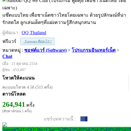
แช๊ตแบบไทย เพื่อชาเน็ตชาวไทยโดยเฉพาะ ด้วยรูปลักษณ์ที่น่า
รักสดใส ลูกเล่นเด็ดๆที่แฝงความรู้สึกสนุกสนาน
ผู้พัฒนา :
QQ Thailand
ฟรีแวร์
Freeware คืออะไร ?
หมวดหมู่ :
ซอฟต์แวร์ (Software)
>
โปรแกรมอินเทอร์เน็ต
>
Chat
เมื่อ : 21 ตุลาคม 2554
ผู้ชม : 453,407
โหวตให้คะแนน
คะแนนโหวต 4.58 (515 ครั้ง)
ดาวน์โหลด
264,941
ครั้ง
(สัปดาห์ก่อน 1 ครั้ง)
แชร์บทความนี้ :
0