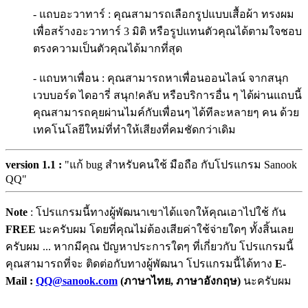
- แถบอะวาทาร์ : คุณสามารถเลือกรูปแบบเสื้อผ้า ทรงผม
เพื่อสร้างอะวาทาร์ 3 มิติ หรือรูปแทนตัวคุณได้ตามใจชอบ
ตรงความเป็นตัวคุณได้มากที่สุด
- แถบหาเพื่อน : คุณสามารถหาเพื่อนออนไลน์ จากสนุก
เวบบอร์ด ไดอารี่ สนุก!คลับ หรือบริการอื่น ๆ ได้ผ่านแถบนี้
คุณสามารถคุยผ่านไมค์กับเพื่อนๆ ได้ทีละหลายๆ คน ด้วย
เทคโนโลยีใหม่ที่ทำให้เสียงที่คมชัดกว่าเดิม
version 1.1 :
"แก้ bug สำหรับคนใช้ มือถือ กับโปรแกรม Sanook
QQ"
Note
: โปรแกรมนี้ทางผู้พัฒนาเขาได้แจกให้คุณเอาไปใช้ กัน
FREE
นะครับผม โดยที่คุณไม่ต้องเสียค่าใช้จ่ายใดๆ ทั้งสิ้นเลย
ครับผม ... หากมีคุณ ปัญหาประการใดๆ ที่เกี่ยวกับ โปรแกรมนี้
คุณสามารถที่จะ ติดต่อกับทางผู้พัฒนา โปรแกรมนี้ได้ทาง
E-
Mail :
QQ@sanook.com
(ภาษาไทย, ภาษาอังกฤษ)
นะครับผม