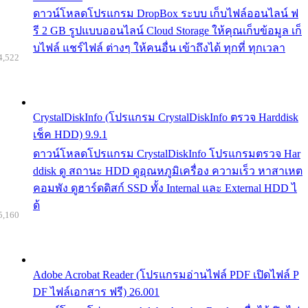
ดาวน์โหลดโปรแกรม DropBox ระบบ เก็บไฟล์ออนไลน์ ฟ
รี 2 GB รูปแบบออนไลน์ Cloud Storage ให้คุณเก็บข้อมูล เก็
บไฟล์ แชร์ไฟล์ ต่างๆ ให้คนอื่น เข้าถึงได้ ทุกที่ ทุกเวลา
4,522
CrystalDiskInfo (โปรแกรม CrystalDiskInfo ตรวจ Harddisk
เช็ค HDD) 9.9.1
ดาวน์โหลดโปรแกรม CrystalDiskInfo โปรแกรมตรวจ Har
ddisk ดู สถานะ HDD ดูอุณหภูมิเครื่อง ความเร็ว หาสาเหต
คอมพัง ดูฮาร์ดดิสก์ SSD ทั้ง Internal และ External HDD ไ
ด้
5,160
Adobe Acrobat Reader (โปรแกรมอ่านไฟล์ PDF เปิดไฟล์ P
DF ไฟล์เอกสาร ฟรี) 26.001