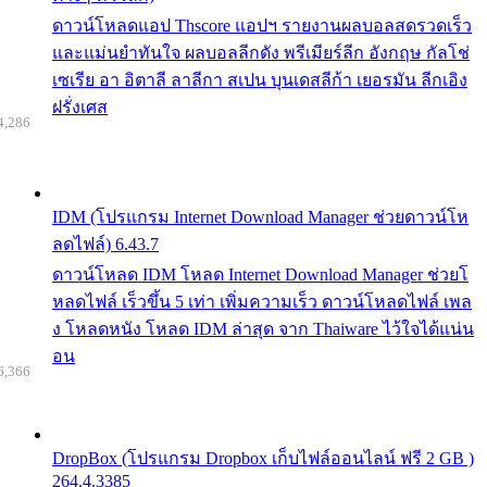
ดาวน์โหลดแอป Thscore แอปฯ รายงานผลบอลสดรวดเร็ว
และแม่นยำทันใจ ผลบอลลีกดัง พรีเมียร์ลีก อังกฤษ กัลโช่
เซเรีย อา อิตาลี ลาลีกา สเปน บุนเดสลีก้า เยอรมัน ลีกเอิง
ฝรั่งเศส
4,286
IDM (โปรแกรม Internet Download Manager ช่วยดาวน์โห
ลดไฟล์) 6.43.7
ดาวน์โหลด IDM โหลด Internet Download Manager ช่วยโ
หลดไฟล์ เร็วขึ้น 5 เท่า เพิ่มความเร็ว ดาวน์โหลดไฟล์ เพล
ง โหลดหนัง โหลด IDM ล่าสุด จาก Thaiware ไว้ใจได้แน่น
อน
6,366
DropBox (โปรแกรม Dropbox เก็บไฟล์ออนไลน์ ฟรี 2 GB )
264.4.3385