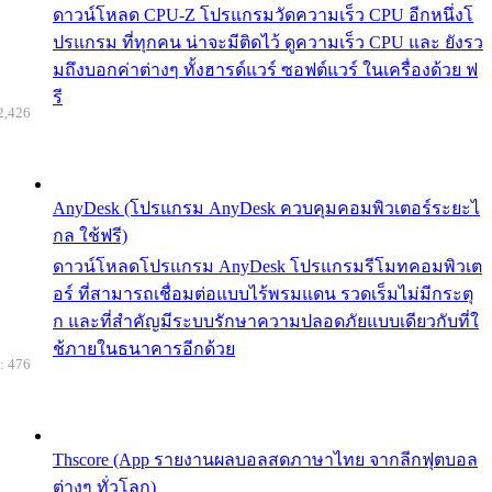
ดาวน์โหลด CPU-Z โปรแกรมวัดความเร็ว CPU อีกหนึ่งโ
ปรแกรม ที่ทุกคน น่าจะมีติดไว้ ดูความเร็ว CPU และ ยังรว
มถึงบอกค่าต่างๆ ทั้งฮารด์แวร์ ซอฟต์แวร์ ในเครื่องด้วย ฟ
รี
2,426
AnyDesk (โปรแกรม AnyDesk ควบคุมคอมพิวเตอร์ระยะไ
กล ใช้ฟรี)
ดาวน์โหลดโปรแกรม AnyDesk โปรแกรมรีโมทคอมพิวเต
อร์ ที่สามารถเชื่อมต่อแบบไร้พรมแดน รวดเร็มไม่มีกระตุ
ก และที่สำคัญมีระบบรักษาความปลอดภัยแบบเดียวกับที่ใ
ช้ภายในธนาคารอีกด้วย
: 476
Thscore (App รายงานผลบอลสดภาษาไทย จากลีกฟุตบอล
ต่างๆ ทั่วโลก)