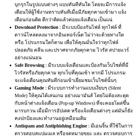
บุกรุกในรูปแบบต่างๆ แบบทันทีทันใด โดยจะมีการแจ้ง
เตือนให้ผู้ใช้งานทราบทันทีเมื่อมีภัยคุกคามเข้ามา แจ้ง
เตือนก่อนติด ดีกว่าติดแล้วค่อยแจ้งเตือน เป็นแน่
Download Protection
: มีระบบป้องกันไฟล์ ทุกไฟล์ ที่
ดาวน์โหลดลงมาจากอินเทอร์เน็ต ไม่ว่าจะด้วยทางใด
หรือ โปรแกรมใดก็ตาม เพื่อให้คุณมั่นใจว่าทุกไฟล์
ปลอดภัย คลีน และปราศจากภัยคุกคาม ไวรัส สปายแวร์
อย่างแน่นอน
Safe Browsing
: มีระบบแจ้งเตือนและป้องกันเว็บไซต์ที่มี
ไวรัสหรือภัยคุกคาม ทุกเว็บที่คุณเข้า หากมี โปรแกรม
จะแจ้งเตือนคุณทันทีก่อนเข้าเยี่ยมชมเว็บไซต์นั้นๆ
Gaming Mode
: มีระบบการทำงานแบบเงียบๆ (Silent
Mode) ให้คุณได้เล่นเกม อย่างเมามันส์ โดยไม่ต้องสะดุด
กับหน้าต่างแจ้งเตือน (Pop-up Windows) ที่จะคอยโผล่ขึ้น
มารบกวน เมื่อมีการอัปเดต หรือแจ้งเตือนต่างๆ แต่มันก็ยัง
คงปกป้องและทำงานอยู่เหมือนเดิม
Antispam and Antiphishing Engine
: มีเอนจิ้น ที่ใช้ในการ
ตรวจสอบสแปมเมล หรือจดหมายขยะ และ ตรวจสอบการ