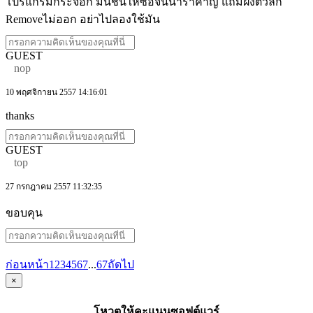
โปรแกรมกระจอก มันชึ้นให้ซื้อจนน่ารำคาญ แถมฝังตัวลึก
Removeไม่ออก อย่าไปลองใช้มัน
GUEST
nop
10 พฤศจิกายน 2557 14:16:01
thanks
GUEST
top
27 กรกฎาคม 2557 11:32:35
ขอบคุน
ก่อนหน้า
1
2
3
4
5
6
7
...
67
ถัดไป
×
โหวตให้คะแนนซอฟต์แวร์