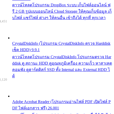
ดาวน์โหลดโปรแกรม DropBox ระบบ เก็บไฟล์ออนไลน์ ฟ
รี 2 GB รูปแบบออนไลน์ Cloud Storage ให้คุณเก็บข้อมูล เก็
บไฟล์ แชร์ไฟล์ ต่างๆ ให้คนอื่น เข้าถึงได้ ทุกที่ ทุกเวลา
4,451
CrystalDiskInfo (โปรแกรม CrystalDiskInfo ตรวจ Harddisk
เช็ค HDD) 9.9.1
ดาวน์โหลดโปรแกรม CrystalDiskInfo โปรแกรมตรวจ Har
ddisk ดู สถานะ HDD ดูอุณหภูมิเครื่อง ความเร็ว หาสาเหต
คอมพัง ดูฮาร์ดดิสก์ SSD ทั้ง Internal และ External HDD ไ
ด้
5,120
Adobe Acrobat Reader (โปรแกรมอ่านไฟล์ PDF เปิดไฟล์ P
DF ไฟล์เอกสาร ฟรี) 26.001