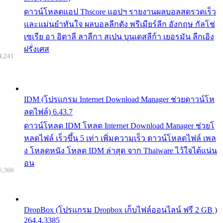
ดาวน์โหลดแอป Thscore แอปฯ รายงานผลบอลสดรวดเร็ว
และแม่นยำทันใจ ผลบอลลีกดัง พรีเมียร์ลีก อังกฤษ กัลโช่
เซเรีย อา อิตาลี ลาลีกา สเปน บุนเดสลีก้า เยอรมัน ลีกเอิง
ฝรั่งเศส
4,241
IDM (โปรแกรม Internet Download Manager ช่วยดาวน์โห
ลดไฟล์) 6.43.7
ดาวน์โหลด IDM โหลด Internet Download Manager ช่วยโ
หลดไฟล์ เร็วขึ้น 5 เท่า เพิ่มความเร็ว ดาวน์โหลดไฟล์ เพล
ง โหลดหนัง โหลด IDM ล่าสุด จาก Thaiware ไว้ใจได้แน่น
อน
6,366
DropBox (โปรแกรม Dropbox เก็บไฟล์ออนไลน์ ฟรี 2 GB )
264.4.3385