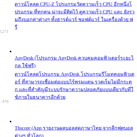
ดาวน์โหลด CPU-Z โปรแกรมวัดความเร็ว CPU อีกหนึ่งโ
ปรแกรม ที่ทุกคน น่าจะมีติดไว้ ดูความเร็ว CPU และ ยังรว
มถึงบอกค่าต่างๆ ทั้งฮารด์แวร์ ซอฟต์แวร์ ในเครื่องด้วย ฟ
รี
2,271
AnyDesk (โปรแกรม AnyDesk ควบคุมคอมพิวเตอร์ระยะไ
กล ใช้ฟรี)
ดาวน์โหลดโปรแกรม AnyDesk โปรแกรมรีโมทคอมพิวเต
อร์ ที่สามารถเชื่อมต่อแบบไร้พรมแดน รวดเร็มไม่มีกระตุ
ก และที่สำคัญมีระบบรักษาความปลอดภัยแบบเดียวกับที่ใ
ช้ภายในธนาคารอีกด้วย
: 476
Thscore (App รายงานผลบอลสดภาษาไทย จากลีกฟุตบอล
ต่างๆ ทั่วโลก)