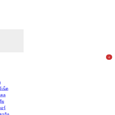
4
ด
์เน็ต
คคล
ดีย
อร์
ุรกิจ