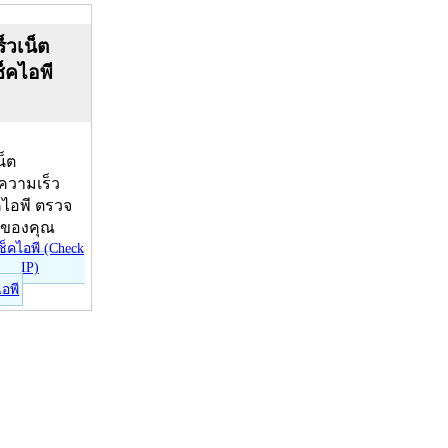
็วเน็ต
ช็คไอพี
น็ต
บความเร็ว
คไอพี ตรวจ
ีของคุณ
ไอพี