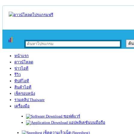
หน้าแรก
ดาวน์โหลด
ข่าวไอที
รีวิว
ทิปส์ไอที
สินค้าไอที
เช็ครอบหนัง
รวมคลิป Thaiware
เครื่องมือ
ซอฟต์แวร์
แอปพลิเคชันบนมือถือ
เช็คความเร็วเน็ต (Speedtest)