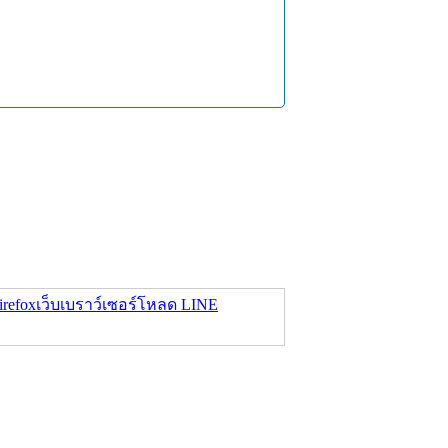
refox
เว็บเบราว์เซอร์
โหลด LINE