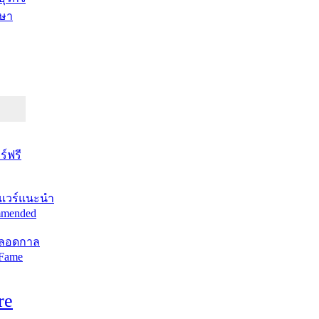
ษา
์ฟรี
แวร์แนะนำ
mended
ตลอดกาล
 Fame
re