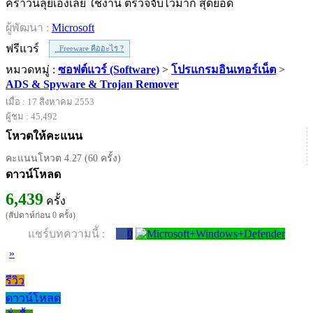
คราวนี้ลุยเองเลย ใช้งาน ตรวจจับไวมาก สุดยอด
ผู้พัฒนา :
Microsoft
ฟรีแวร์
Freeware คืออะไร ?
หมวดหมู่ :
ซอฟต์แวร์ (Software)
>
โปรแกรมอินเทอร์เน็ต
>
ADS & Spyware & Trojan Remover
เมื่อ : 17 สิงหาคม 2553
ผู้ชม : 45,492
โหวตให้คะแนน
คะแนนโหวต 4.27 (60 ครั้ง)
ดาวน์โหลด
6,439
ครั้ง
(สัปดาห์ก่อน 0 ครั้ง)
แชร์บทความนี้ :
0
»
รีวิว
ดาวน์โหลด