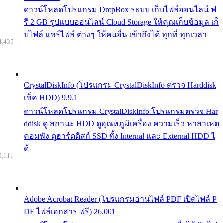
ดาวน์โหลดโปรแกรม DropBox ระบบ เก็บไฟล์ออนไลน์ ฟ
รี 2 GB รูปแบบออนไลน์ Cloud Storage ให้คุณเก็บข้อมูล เก็
บไฟล์ แชร์ไฟล์ ต่างๆ ให้คนอื่น เข้าถึงได้ ทุกที่ ทุกเวลา
4,435
CrystalDiskInfo (โปรแกรม CrystalDiskInfo ตรวจ Harddisk
เช็ค HDD) 9.9.1
ดาวน์โหลดโปรแกรม CrystalDiskInfo โปรแกรมตรวจ Har
ddisk ดู สถานะ HDD ดูอุณหภูมิเครื่อง ความเร็ว หาสาเหต
คอมพัง ดูฮาร์ดดิสก์ SSD ทั้ง Internal และ External HDD ไ
ด้
5,111
Adobe Acrobat Reader (โปรแกรมอ่านไฟล์ PDF เปิดไฟล์ P
DF ไฟล์เอกสาร ฟรี) 26.001