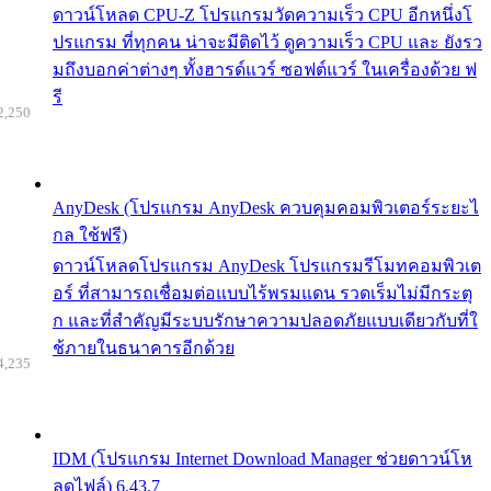
ดาวน์โหลด CPU-Z โปรแกรมวัดความเร็ว CPU อีกหนึ่งโ
ปรแกรม ที่ทุกคน น่าจะมีติดไว้ ดูความเร็ว CPU และ ยังรว
มถึงบอกค่าต่างๆ ทั้งฮารด์แวร์ ซอฟต์แวร์ ในเครื่องด้วย ฟ
รี
2,250
AnyDesk (โปรแกรม AnyDesk ควบคุมคอมพิวเตอร์ระยะไ
กล ใช้ฟรี)
ดาวน์โหลดโปรแกรม AnyDesk โปรแกรมรีโมทคอมพิวเต
อร์ ที่สามารถเชื่อมต่อแบบไร้พรมแดน รวดเร็มไม่มีกระตุ
ก และที่สำคัญมีระบบรักษาความปลอดภัยแบบเดียวกับที่ใ
ช้ภายในธนาคารอีกด้วย
4,235
IDM (โปรแกรม Internet Download Manager ช่วยดาวน์โห
ลดไฟล์) 6.43.7