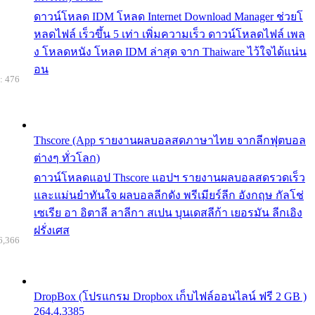
ดาวน์โหลด IDM โหลด Internet Download Manager ช่วยโ
หลดไฟล์ เร็วขึ้น 5 เท่า เพิ่มความเร็ว ดาวน์โหลดไฟล์ เพล
ง โหลดหนัง โหลด IDM ล่าสุด จาก Thaiware ไว้ใจได้แน่น
อน
: 476
Thscore (App รายงานผลบอลสดภาษาไทย จากลีกฟุตบอล
ต่างๆ ทั่วโลก)
ดาวน์โหลดแอป Thscore แอปฯ รายงานผลบอลสดรวดเร็ว
และแม่นยำทันใจ ผลบอลลีกดัง พรีเมียร์ลีก อังกฤษ กัลโช่
เซเรีย อา อิตาลี ลาลีกา สเปน บุนเดสลีก้า เยอรมัน ลีกเอิง
ฝรั่งเศส
6,366
DropBox (โปรแกรม Dropbox เก็บไฟล์ออนไลน์ ฟรี 2 GB )
264.4.3385