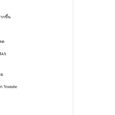
มากขึ้น
หลด
 M4A
อย
ก Youtube