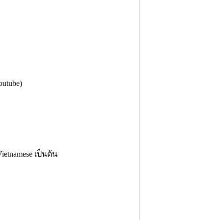
outube)
etnamese เป็นต้น