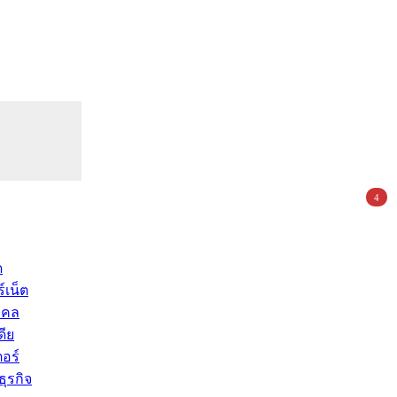
4
ด
์เน็ต
คคล
ดีย
อร์
ุรกิจ