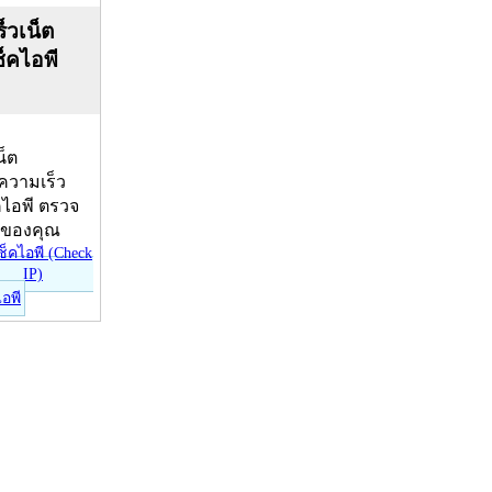
็วเน็ต
ช็คไอพี
น็ต
บความเร็ว
คไอพี ตรวจ
ีของคุณ
ไอพี