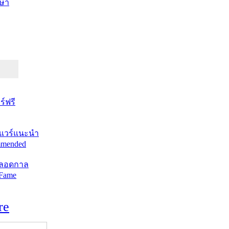
ษา
์ฟรี
แวร์แนะนำ
mended
ตลอดกาล
 Fame
re