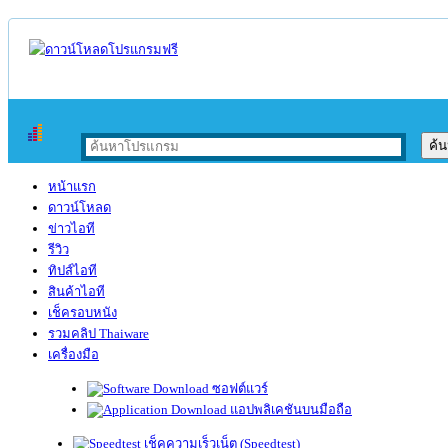
หน้าแรก
ดาวน์โหลด
ข่าวไอที
รีวิว
ทิปส์ไอที
สินค้าไอที
เช็ครอบหนัง
รวมคลิป Thaiware
เครื่องมือ
ซอฟต์แวร์
แอปพลิเคชันบนมือถือ
เช็คความเร็วเน็ต (Speedtest)