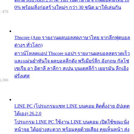
0% พร้อมสิ่งก่อสร้างใหม่ๆ กว่า 30 ชนิด มาให้เล่นกัน
: 476
Thscore (App รายงานผลบอลสดภาษาไทย จากลีกฟุตบอล
ต่างๆ ทั่วโลก)
ดาวน์โหลดแอป Thscore แอปฯ รายงานผลบอลสดรวดเร็ว
และแม่นยำทันใจ ผลบอลลีกดัง พรีเมียร์ลีก อังกฤษ กัลโช่
เซเรีย อา อิตาลี ลาลีกา สเปน บุนเดสลีก้า เยอรมัน ลีกเอิง
ฝรั่งเศส
6,396
LINE PC (โปรแกรมแชท LINE บนคอม ติดตั้งง่าย อัปเดต
ได้เอง) 26.2.0
โปรแกรม LINE PC ใช้งาน LINE บนคอม เปิดใช้ขณะนั่ง
หน้าจอ ได้อย่างสะดวก พร้อมคุยด้วยเสียง คุยเห็นหน้า ส่ง