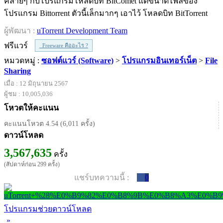
คล้ายๆ กับโปรแกรมโหลดบิท BitComet แต่ขนาดไฟล์ของ
โปรแกรม Bittorrent ตัวนี้เล็กมากๆ เอาไว้ โหลดบิท BitTorrent
ผู้พัฒนา :
uTorrent Development Team
ฟรีแวร์
Freeware คืออะไร ?
หมวดหมู่ :
ซอฟต์แวร์ (Software)
>
โปรแกรมอินเทอร์เน็ต
>
File
Sharing
เมื่อ : 12 มิถุนายน 2567
ผู้ชม : 10,005,036
โหวตให้คะแนน
คะแนนโหวต 4.54 (6,011 ครั้ง)
ดาวน์โหลด
3,567,635
ครั้ง
(สัปดาห์ก่อน 299 ครั้ง)
แชร์บทความนี้ :
0
โปรแกรมช่วยดาวน์โหลด
»