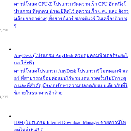
ดาวน์โหลด CPU-Z โปรแกรมวัดความเร็ว CPU อีกหนึ่งโ
ปรแกรม ที่ทุกคน น่าจะมีติดไว้ ดูความเร็ว CPU และ ยังรว
มถึงบอกค่าต่างๆ ทั้งฮารด์แวร์ ซอฟต์แวร์ ในเครื่องด้วย ฟ
รี
2,250
AnyDesk (โปรแกรม AnyDesk ควบคุมคอมพิวเตอร์ระยะไ
กล ใช้ฟรี)
ดาวน์โหลดโปรแกรม AnyDesk โปรแกรมรีโมทคอมพิวเต
อร์ ที่สามารถเชื่อมต่อแบบไร้พรมแดน รวดเร็มไม่มีกระตุ
ก และที่สำคัญมีระบบรักษาความปลอดภัยแบบเดียวกับที่ใ
ช้ภายในธนาคารอีกด้วย
4,235
IDM (โปรแกรม Internet Download Manager ช่วยดาวน์โห
ลดไฟล์) 6.43.7