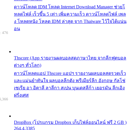
ดาวน์โหลด IDM โหลด Internet Download Manager ช่วยโ
หลดไฟล์ เร็วขึ้น 5 เท่า เพิ่มความเร็ว ดาวน์โหลดไฟล์ เพล
ง โหลดหนัง โหลด IDM ล่าสุด จาก Thaiware ไว้ใจได้แน่น
อน
: 476
Thscore (App รายงานผลบอลสดภาษาไทย จากลีกฟุตบอล
ต่างๆ ทั่วโลก)
ดาวน์โหลดแอป Thscore แอปฯ รายงานผลบอลสดรวดเร็ว
และแม่นยำทันใจ ผลบอลลีกดัง พรีเมียร์ลีก อังกฤษ กัลโช่
เซเรีย อา อิตาลี ลาลีกา สเปน บุนเดสลีก้า เยอรมัน ลีกเอิง
ฝรั่งเศส
6,366
DropBox (โปรแกรม Dropbox เก็บไฟล์ออนไลน์ ฟรี 2 GB )
264.4.3385