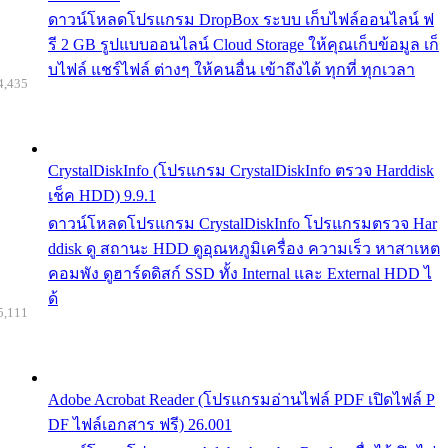
ดาวน์โหลดโปรแกรม DropBox ระบบ เก็บไฟล์ออนไลน์ ฟ
รี 2 GB รูปแบบออนไลน์ Cloud Storage ให้คุณเก็บข้อมูล เก็
บไฟล์ แชร์ไฟล์ ต่างๆ ให้คนอื่น เข้าถึงได้ ทุกที่ ทุกเวลา
4,435
CrystalDiskInfo (โปรแกรม CrystalDiskInfo ตรวจ Harddisk
เช็ค HDD) 9.9.1
ดาวน์โหลดโปรแกรม CrystalDiskInfo โปรแกรมตรวจ Har
ddisk ดู สถานะ HDD ดูอุณหภูมิเครื่อง ความเร็ว หาสาเหต
คอมพัง ดูฮาร์ดดิสก์ SSD ทั้ง Internal และ External HDD ไ
ด้
5,111
Adobe Acrobat Reader (โปรแกรมอ่านไฟล์ PDF เปิดไฟล์ P
DF ไฟล์เอกสาร ฟรี) 26.001