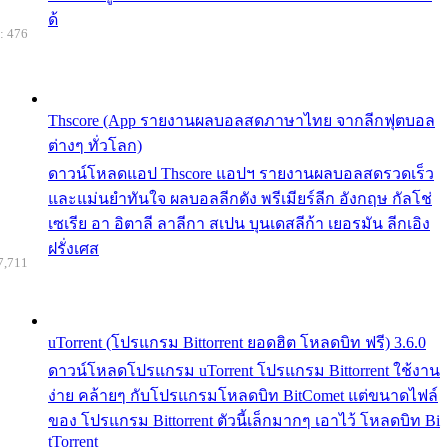
ด้
: 476
Thscore (App รายงานผลบอลสดภาษาไทย จากลีกฟุตบอล
ต่างๆ ทั่วโลก)
ดาวน์โหลดแอป Thscore แอปฯ รายงานผลบอลสดรวดเร็ว
และแม่นยำทันใจ ผลบอลลีกดัง พรีเมียร์ลีก อังกฤษ กัลโช่
เซเรีย อา อิตาลี ลาลีกา สเปน บุนเดสลีก้า เยอรมัน ลีกเอิง
ฝรั่งเศส
7,711
uTorrent (โปรแกรม Bittorrent ยอดฮิต โหลดบิท ฟรี) 3.6.0
ดาวน์โหลดโปรแกรม uTorrent โปรแกรม Bittorrent ใช้งาน
ง่าย คล้ายๆ กับโปรแกรมโหลดบิท BitComet แต่ขนาดไฟล์
ของ โปรแกรม Bittorrent ตัวนี้เล็กมากๆ เอาไว้ โหลดบิท Bi
tTorrent