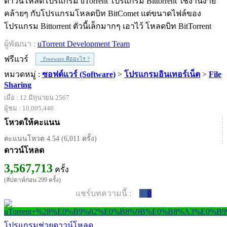
ดาวน์โหลดโปรแกรม uTorrent โปรแกรม Bittorrent ใช้งานง่าย
คล้ายๆ กับโปรแกรมโหลดบิท BitComet แต่ขนาดไฟล์ของ
โปรแกรม Bittorrent ตัวนี้เล็กมากๆ เอาไว้ โหลดบิท BitTorrent
ผู้พัฒนา :
uTorrent Development Team
ฟรีแวร์
Freeware คืออะไร ?
หมวดหมู่ :
ซอฟต์แวร์ (Software)
>
โปรแกรมอินเทอร์เน็ต
>
File
Sharing
เมื่อ : 12 มิถุนายน 2567
ผู้ชม : 10,005,446
โหวตให้คะแนน
คะแนนโหวต 4.54 (6,011 ครั้ง)
ดาวน์โหลด
3,567,713
ครั้ง
(สัปดาห์ก่อน 299 ครั้ง)
แชร์บทความนี้ :
0
โปรแกรมช่วยดาวน์โหลด