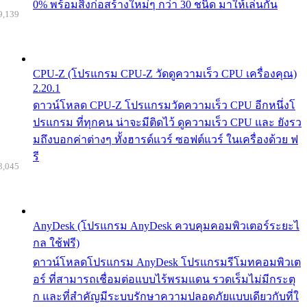
0% พร้อมสิ่งก่อสร้างใหม่ๆ กว่า 30 ชนิด มาให้เล่นกัน
9,139
CPU-Z (โปรแกรม CPU-Z วัดดูความเร็ว CPU เครื่องคุณ)
2.20.1
ดาวน์โหลด CPU-Z โปรแกรมวัดความเร็ว CPU อีกหนึ่งโ
ปรแกรม ที่ทุกคน น่าจะมีติดไว้ ดูความเร็ว CPU และ ยังรว
มถึงบอกค่าต่างๆ ทั้งฮารด์แวร์ ซอฟต์แวร์ ในเครื่องด้วย ฟ
รี
3,045
AnyDesk (โปรแกรม AnyDesk ควบคุมคอมพิวเตอร์ระยะไ
กล ใช้ฟรี)
ดาวน์โหลดโปรแกรม AnyDesk โปรแกรมรีโมทคอมพิวเต
อร์ ที่สามารถเชื่อมต่อแบบไร้พรมแดน รวดเร็มไม่มีกระตุ
ก และที่สำคัญมีระบบรักษาความปลอดภัยแบบเดียวกับที่ใ