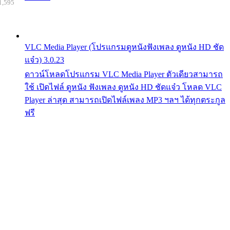
1,595
VLC Media Player (โปรแกรมดูหนังฟังเพลง ดูหนัง HD ชัด
แจ๋ว) 3.0.23
ดาวน์โหลดโปรแกรม VLC Media Player ตัวเดียวสามารถ
ใช้ เปิดไฟล์ ดูหนัง ฟังเพลง ดูหนัง HD ชัดแจ๋ว โหลด VLC
Player ล่าสุด สามารถเปิดไฟล์เพลง MP3 ฯลฯ ได้ทุกตระกูล
ฟรี