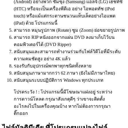
(Android) อย่างพวก ซัมซุง (Samsung) แอลจี (LG) เฮชทีซี
(HTC) หรือจะเป็นเครื่องพีดีเอ อย่าง ไอพอดทัช (iPod
touch) หรือแม้แต่กระดานชนวนแท็บเล็ตอย่างไอแพด
(iPad) ด้วย โปรแกรมนี้
สามารถ หมุนรูปภาพ (Rotate) ซูม (Zoom) ย่อขยายรูปภาพ
สามารถ RIP หนังออกจากแผ่น DVD ลงมาเก็บไว้บน
คอมพิวเตอร์ได้ (DVD Ripper)
สนับสนุนและสามารถทำงานร่วมกับไฟล์วิดีโอที่มีระดับ
ความคมชัดสูง อย่าง 4K แล้ว
รองรับกับอุปกรณ์พกพาทุกชนิดทั้งหลาย
สนับสนุนภาษามากกว่า 62 ภาษา (ยังไม่มีภาษาไทย)
สนับสนุนระบบปฏิบัติการ Windows ทุกประเภท
โปรดระวัง ! : โปรแกรมนี้มีโฆษณาแฝงอยู่ ระหว่าง
การดาวน์โหลด กรุณาสังเกตุดีๆ ว่าเขาจะติดตั้ง
อะไรลงไปในเครื่องคุณบ้าง หากไม่ต้องการกรุณา
ติ๊กออก