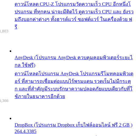
ดาวน์โหลด CPU-Z โปรแกรมวัดความเร็ว CPU อีกหนึ่งโ
ปรแกรม ที่ทุกคน น่าจะมีติดไว้ ดูความเร็ว CPU และ ยังรว
มถึงบอกค่าต่างๆ ทั้งฮารด์แวร์ ซอฟต์แวร์ ในเครื่องด้วย ฟ
รี
1,803
AnyDesk (โปรแกรม AnyDesk ควบคุมคอมพิวเตอร์ระยะไ
กล ใช้ฟรี)
ดาวน์โหลดโปรแกรม AnyDesk โปรแกรมรีโมทคอมพิวเต
อร์ ที่สามารถเชื่อมต่อแบบไร้พรมแดน รวดเร็มไม่มีกระตุ
ก และที่สำคัญมีระบบรักษาความปลอดภัยแบบเดียวกับที่ใ
ช้ภายในธนาคารอีกด้วย
6,366
DropBox (โปรแกรม Dropbox เก็บไฟล์ออนไลน์ ฟรี 2 GB )
264.4.3385