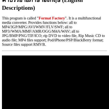
คำบรรยายภาษาอังกฤษ (English
Descriptions)
This program is called "
Format Factory
". It is a multifunctional
media converter. Provides functions below: all to
MP4/3GP/MPG/AVI/WMV/FLV/SWF; all to
MP3//WMA/MMF/AMR/OGG/M4A/WAV; all to
JPG/BMP/PNG/TIF/ICO; rip DVD to video file, Rip Music CD to
audio file; MP4 files support; Pod/iPhone/PSP/BlackBerry format;
Source files support RMVB.