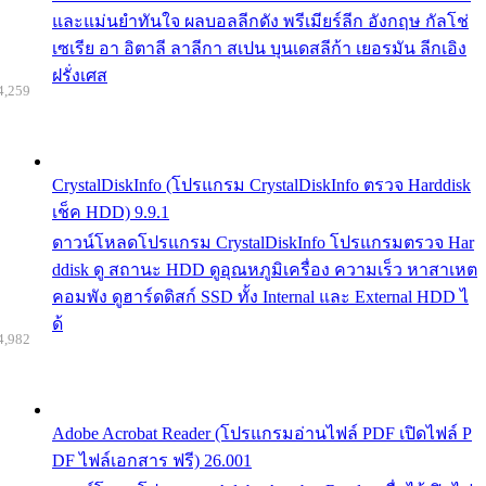
และแม่นยำทันใจ ผลบอลลีกดัง พรีเมียร์ลีก อังกฤษ กัลโช่
เซเรีย อา อิตาลี ลาลีกา สเปน บุนเดสลีก้า เยอรมัน ลีกเอิง
ฝรั่งเศส
4,259
CrystalDiskInfo (โปรแกรม CrystalDiskInfo ตรวจ Harddisk
เช็ค HDD) 9.9.1
ดาวน์โหลดโปรแกรม CrystalDiskInfo โปรแกรมตรวจ Har
ddisk ดู สถานะ HDD ดูอุณหภูมิเครื่อง ความเร็ว หาสาเหต
คอมพัง ดูฮาร์ดดิสก์ SSD ทั้ง Internal และ External HDD ไ
ด้
4,982
Adobe Acrobat Reader (โปรแกรมอ่านไฟล์ PDF เปิดไฟล์ P
DF ไฟล์เอกสาร ฟรี) 26.001