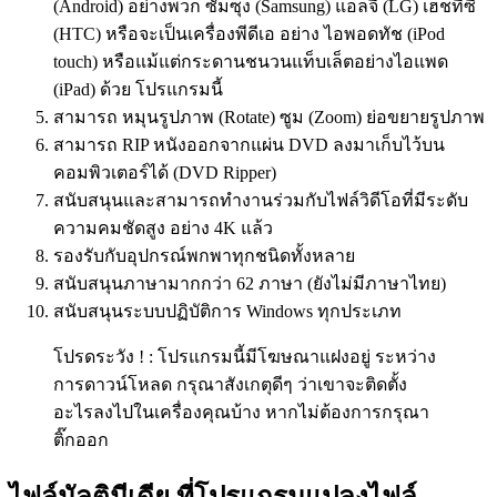
(Android) อย่างพวก ซัมซุง (Samsung) แอลจี (LG) เฮชทีซี
(HTC) หรือจะเป็นเครื่องพีดีเอ อย่าง ไอพอดทัช (iPod
touch) หรือแม้แต่กระดานชนวนแท็บเล็ตอย่างไอแพด
(iPad) ด้วย โปรแกรมนี้
สามารถ หมุนรูปภาพ (Rotate) ซูม (Zoom) ย่อขยายรูปภาพ
สามารถ RIP หนังออกจากแผ่น DVD ลงมาเก็บไว้บน
คอมพิวเตอร์ได้ (DVD Ripper)
สนับสนุนและสามารถทำงานร่วมกับไฟล์วิดีโอที่มีระดับ
ความคมชัดสูง อย่าง 4K แล้ว
รองรับกับอุปกรณ์พกพาทุกชนิดทั้งหลาย
สนับสนุนภาษามากกว่า 62 ภาษา (ยังไม่มีภาษาไทย)
สนับสนุนระบบปฏิบัติการ Windows ทุกประเภท
โปรดระวัง ! : โปรแกรมนี้มีโฆษณาแฝงอยู่ ระหว่าง
การดาวน์โหลด กรุณาสังเกตุดีๆ ว่าเขาจะติดตั้ง
อะไรลงไปในเครื่องคุณบ้าง หากไม่ต้องการกรุณา
ติ๊กออก