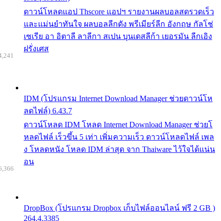
ดาวน์โหลดแอป Thscore แอปฯ รายงานผลบอลสดรวดเร็ว
และแม่นยำทันใจ ผลบอลลีกดัง พรีเมียร์ลีก อังกฤษ กัลโช่
เซเรีย อา อิตาลี ลาลีกา สเปน บุนเดสลีก้า เยอรมัน ลีกเอิง
ฝรั่งเศส
4,241
IDM (โปรแกรม Internet Download Manager ช่วยดาวน์โห
ลดไฟล์) 6.43.7
ดาวน์โหลด IDM โหลด Internet Download Manager ช่วยโ
หลดไฟล์ เร็วขึ้น 5 เท่า เพิ่มความเร็ว ดาวน์โหลดไฟล์ เพล
ง โหลดหนัง โหลด IDM ล่าสุด จาก Thaiware ไว้ใจได้แน่น
อน
6,366
DropBox (โปรแกรม Dropbox เก็บไฟล์ออนไลน์ ฟรี 2 GB )
264.4.3385