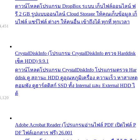
ดาวน์โหลดโปรแกรม DropBox ระบบ เก็บไฟล์ออนไลน์ ฟ
รี 2 GB รูปแบบออนไลน์ Cloud Storage ให้คุณเก็บข้อมูล เก็
บไฟล์ แชร์ไฟล์ ต่างๆ ให้คนอื่น เข้าถึงได้ ทุกที่ ทุกเวลา
4,451
CrystalDiskInfo (โปรแกรม CrystalDiskInfo ตรวจ Harddisk
เช็ค HDD) 9.9.1
ดาวน์โหลดโปรแกรม CrystalDiskInfo โปรแกรมตรวจ Har
ddisk ดู สถานะ HDD ดูอุณหภูมิเครื่อง ความเร็ว หาสาเหต
คอมพัง ดูฮาร์ดดิสก์ SSD ทั้ง Internal และ External HDD ไ
ด้
5,120
Adobe Acrobat Reader (โปรแกรมอ่านไฟล์ PDF เปิดไฟล์ P
DF ไฟล์เอกสาร ฟรี) 26.001