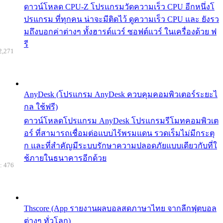
ดาวน์โหลด CPU-Z โปรแกรมวัดความเร็ว CPU อีกหนึ่งโ
ปรแกรม ที่ทุกคน น่าจะมีติดไว้ ดูความเร็ว CPU และ ยังรว
มถึงบอกค่าต่างๆ ทั้งฮารด์แวร์ ซอฟต์แวร์ ในเครื่องด้วย ฟ
รี
2,271
AnyDesk (โปรแกรม AnyDesk ควบคุมคอมพิวเตอร์ระยะไ
กล ใช้ฟรี)
ดาวน์โหลดโปรแกรม AnyDesk โปรแกรมรีโมทคอมพิวเต
อร์ ที่สามารถเชื่อมต่อแบบไร้พรมแดน รวดเร็มไม่มีกระตุ
ก และที่สำคัญมีระบบรักษาความปลอดภัยแบบเดียวกับที่ใ
ช้ภายในธนาคารอีกด้วย
: 476
Thscore (App รายงานผลบอลสดภาษาไทย จากลีกฟุตบอล
ต่างๆ ทั่วโลก)