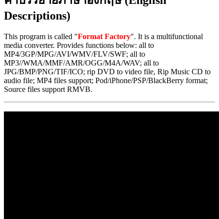
คำบรรยายภาษาอังกฤษ (English
Descriptions)
This program is called "
Format Factory
". It is a multifunctional
media converter. Provides functions below: all to
MP4/3GP/MPG/AVI/WMV/FLV/SWF; all to
MP3//WMA/MMF/AMR/OGG/M4A/WAV; all to
JPG/BMP/PNG/TIF/ICO; rip DVD to video file, Rip Music CD to
audio file; MP4 files support; Pod/iPhone/PSP/BlackBerry format;
Source files support RMVB.