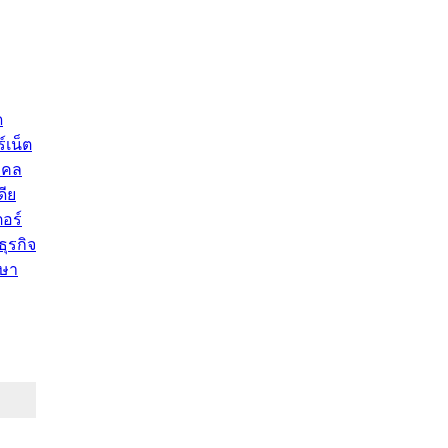
ด
์เน็ต
คคล
ดีย
อร์
ุรกิจ
ษา