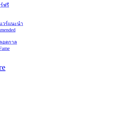
์ฟรี
แวร์แนะนำ
mended
ตลอดกาล
 Fame
re