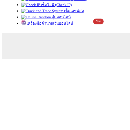
เช็คไอพี (Check IP)
เช็คเลขพัสดุ
สุ่มออนไลน์
New
เครื่องมือคำนวณวันออนไลน์