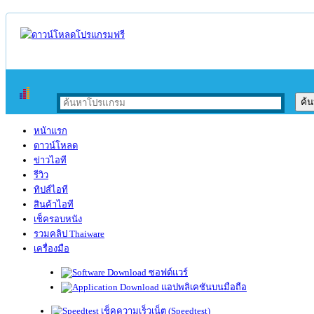
หน้าแรก
ดาวน์โหลด
ข่าวไอที
รีวิว
ทิปส์ไอที
สินค้าไอที
เช็ครอบหนัง
รวมคลิป Thaiware
เครื่องมือ
ซอฟต์แวร์
แอปพลิเคชันบนมือถือ
เช็คความเร็วเน็ต (Speedtest)