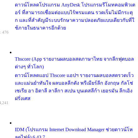
ดาวน์โหลดโปรแกรม AnyDesk โปรแกรมรีโมทคอมพิวเต
อร์ ที่สามารถเชื่อมต่อแบบไร้พรมแดน รวดเร็มไม่มีกระตุ
ก และที่สำคัญมีระบบรักษาความปลอดภัยแบบเดียวกับที่ใ
ช้ภายในธนาคารอีกด้วย
: 476
Thscore (App รายงานผลบอลสดภาษาไทย จากลีกฟุตบอล
ต่างๆ ทั่วโลก)
ดาวน์โหลดแอป Thscore แอปฯ รายงานผลบอลสดรวดเร็ว
และแม่นยำทันใจ ผลบอลลีกดัง พรีเมียร์ลีก อังกฤษ กัลโช่
เซเรีย อา อิตาลี ลาลีกา สเปน บุนเดสลีก้า เยอรมัน ลีกเอิง
ฝรั่งเศส
4,241
IDM (โปรแกรม Internet Download Manager ช่วยดาวน์โห
ลดไฟล์) 6.43.7