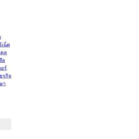
ด
์เน็ต
คคล
ดีย
อร์
ุรกิจ
ษา