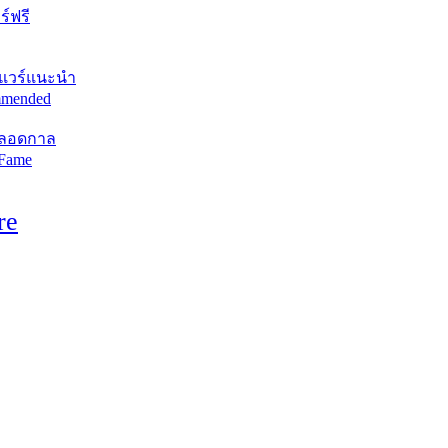
์ฟรี
แวร์แนะนำ
mended
ตลอดกาล
 Fame
re