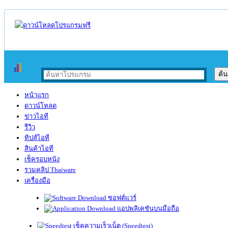
หน้าแรก
ดาวน์โหลด
ข่าวไอที
รีวิว
ทิปส์ไอที
สินค้าไอที
เช็ครอบหนัง
รวมคลิป Thaiware
เครื่องมือ
ซอฟต์แวร์
แอปพลิเคชันบนมือถือ
เช็คความเร็วเน็ต (Speedtest)