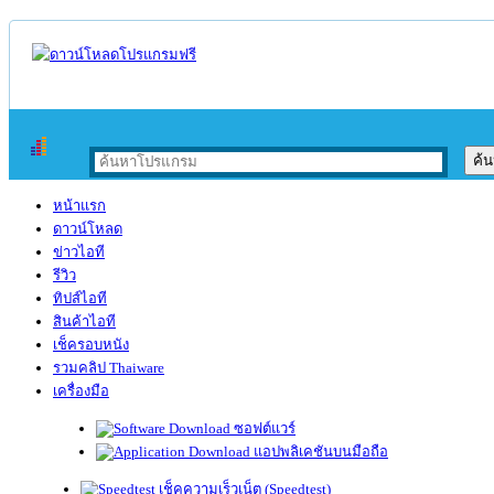
หน้าแรก
ดาวน์โหลด
ข่าวไอที
รีวิว
ทิปส์ไอที
สินค้าไอที
เช็ครอบหนัง
รวมคลิป Thaiware
เครื่องมือ
ซอฟต์แวร์
แอปพลิเคชันบนมือถือ
เช็คความเร็วเน็ต (Speedtest)