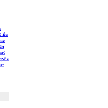
ด
์เน็ต
คคล
ดีย
อร์
ุรกิจ
ษา