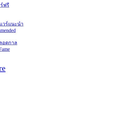
์ฟรี
แวร์แนะนำ
mended
ตลอดกาล
 Fame
re