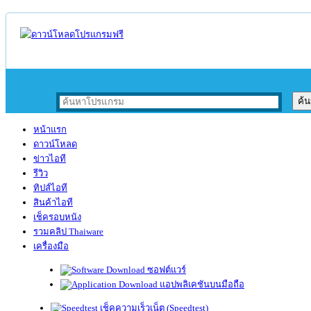
หน้าแรก
ดาวน์โหลด
ข่าวไอที
รีวิว
ทิปส์ไอที
สินค้าไอที
เช็ครอบหนัง
รวมคลิป Thaiware
เครื่องมือ
ซอฟต์แวร์
แอปพลิเคชันบนมือถือ
เช็คความเร็วเน็ต (Speedtest)