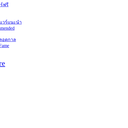
์ฟรี
แวร์แนะนำ
mended
ตลอดกาล
 Fame
re