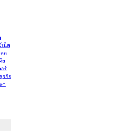
ด
์เน็ต
คคล
ดีย
อร์
ุรกิจ
ษา