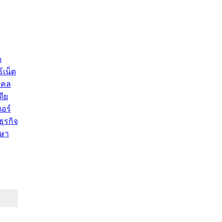
ด
์เน็ต
คคล
ดีย
อร์
ุรกิจ
ษา