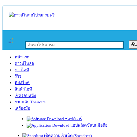
หน้าแรก
ดาวน์โหลด
ข่าวไอที
รีวิว
ทิปส์ไอที
สินค้าไอที
เช็ครอบหนัง
รวมคลิป Thaiware
เครื่องมือ
ซอฟต์แวร์
แอปพลิเคชันบนมือถือ
เช็คความเร็วเน็ต (Speedtest)