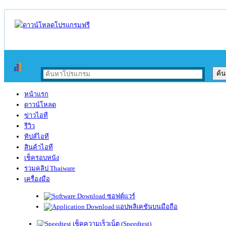
หน้าแรก
ดาวน์โหลด
ข่าวไอที
รีวิว
ทิปส์ไอที
สินค้าไอที
เช็ครอบหนัง
รวมคลิป Thaiware
เครื่องมือ
ซอฟต์แวร์
แอปพลิเคชันบนมือถือ
เช็คความเร็วเน็ต (Speedtest)