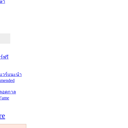
ษา
์ฟรี
แวร์แนะนำ
mended
ตลอดกาล
 Fame
re