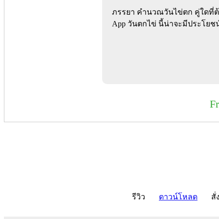
ภรรยา คํานวณวันไข่ตก คู่ใดที่
App วันตกไข่ นี้น่าจะมีประโยช
F
รีวิว
ดาวน์โหลด
สั่