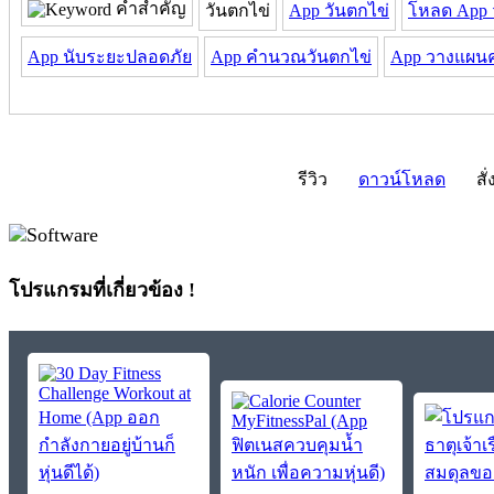
คำสำคัญ
วันตกไข่
App วันตกไข่
โหลด App 
App นับระยะปลอดภัย
App คํานวณวันตกไข่
App วางแผน
รีวิว
ดาวน์โหลด
สั่
โปรแกรมที่เกี่ยวข้อง !