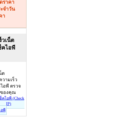
คา
็วเน็ต
ช็คไอพี
น็ต
บความเร็ว
คไอพี ตรวจ
ีของคุณ
ไอพี