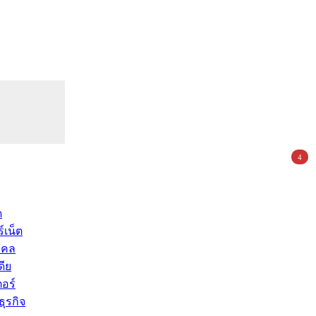
4
ด
์เน็ต
คคล
ดีย
อร์
ุรกิจ