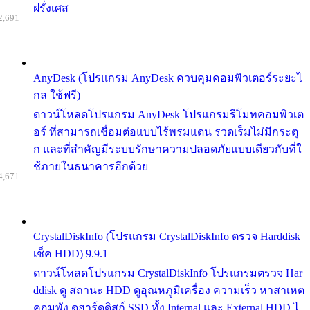
ฝรั่งเศส
2,691
AnyDesk (โปรแกรม AnyDesk ควบคุมคอมพิวเตอร์ระยะไ
กล ใช้ฟรี)
ดาวน์โหลดโปรแกรม AnyDesk โปรแกรมรีโมทคอมพิวเต
อร์ ที่สามารถเชื่อมต่อแบบไร้พรมแดน รวดเร็มไม่มีกระตุ
ก และที่สำคัญมีระบบรักษาความปลอดภัยแบบเดียวกับที่ใ
ช้ภายในธนาคารอีกด้วย
4,671
CrystalDiskInfo (โปรแกรม CrystalDiskInfo ตรวจ Harddisk
เช็ค HDD) 9.9.1
ดาวน์โหลดโปรแกรม CrystalDiskInfo โปรแกรมตรวจ Har
ddisk ดู สถานะ HDD ดูอุณหภูมิเครื่อง ความเร็ว หาสาเหต
คอมพัง ดูฮาร์ดดิสก์ SSD ทั้ง Internal และ External HDD ไ