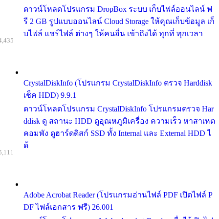
ดาวน์โหลดโปรแกรม DropBox ระบบ เก็บไฟล์ออนไลน์ ฟ
รี 2 GB รูปแบบออนไลน์ Cloud Storage ให้คุณเก็บข้อมูล เก็
บไฟล์ แชร์ไฟล์ ต่างๆ ให้คนอื่น เข้าถึงได้ ทุกที่ ทุกเวลา
4,435
CrystalDiskInfo (โปรแกรม CrystalDiskInfo ตรวจ Harddisk
เช็ค HDD) 9.9.1
ดาวน์โหลดโปรแกรม CrystalDiskInfo โปรแกรมตรวจ Har
ddisk ดู สถานะ HDD ดูอุณหภูมิเครื่อง ความเร็ว หาสาเหต
คอมพัง ดูฮาร์ดดิสก์ SSD ทั้ง Internal และ External HDD ไ
ด้
5,111
Adobe Acrobat Reader (โปรแกรมอ่านไฟล์ PDF เปิดไฟล์ P
DF ไฟล์เอกสาร ฟรี) 26.001