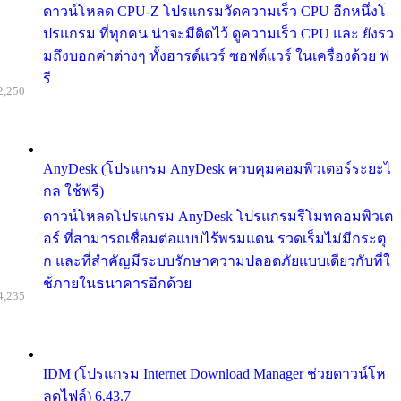
ดาวน์โหลด CPU-Z โปรแกรมวัดความเร็ว CPU อีกหนึ่งโ
ปรแกรม ที่ทุกคน น่าจะมีติดไว้ ดูความเร็ว CPU และ ยังรว
มถึงบอกค่าต่างๆ ทั้งฮารด์แวร์ ซอฟต์แวร์ ในเครื่องด้วย ฟ
รี
2,250
AnyDesk (โปรแกรม AnyDesk ควบคุมคอมพิวเตอร์ระยะไ
กล ใช้ฟรี)
ดาวน์โหลดโปรแกรม AnyDesk โปรแกรมรีโมทคอมพิวเต
อร์ ที่สามารถเชื่อมต่อแบบไร้พรมแดน รวดเร็มไม่มีกระตุ
ก และที่สำคัญมีระบบรักษาความปลอดภัยแบบเดียวกับที่ใ
ช้ภายในธนาคารอีกด้วย
4,235
IDM (โปรแกรม Internet Download Manager ช่วยดาวน์โห
ลดไฟล์) 6.43.7