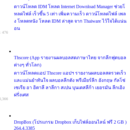
ดาวน์โหลด IDM โหลด Internet Download Manager ช่วยโ
หลดไฟล์ เร็วขึ้น 5 เท่า เพิ่มความเร็ว ดาวน์โหลดไฟล์ เพล
ง โหลดหนัง โหลด IDM ล่าสุด จาก Thaiware ไว้ใจได้แน่น
อน
: 476
Thscore (App รายงานผลบอลสดภาษาไทย จากลีกฟุตบอล
ต่างๆ ทั่วโลก)
ดาวน์โหลดแอป Thscore แอปฯ รายงานผลบอลสดรวดเร็ว
และแม่นยำทันใจ ผลบอลลีกดัง พรีเมียร์ลีก อังกฤษ กัลโช่
เซเรีย อา อิตาลี ลาลีกา สเปน บุนเดสลีก้า เยอรมัน ลีกเอิง
ฝรั่งเศส
6,366
DropBox (โปรแกรม Dropbox เก็บไฟล์ออนไลน์ ฟรี 2 GB )
264.4.3385