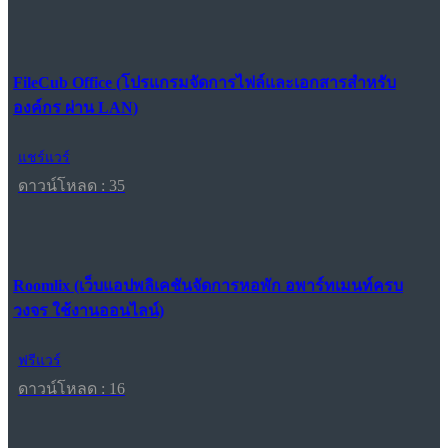
FileCub Office (โปรแกรมจัดการไฟล์และเอกสารสำหรับ
องค์กร ผ่าน LAN)
แชร์แวร์
ดาวน์โหลด : 35
Roomlix (เว็บแอปพลิเคชันจัดการหอพัก อพาร์ทเมนท์ครบ
วงจร ใช้งานออนไลน์)
ฟรีแวร์
ดาวน์โหลด : 16