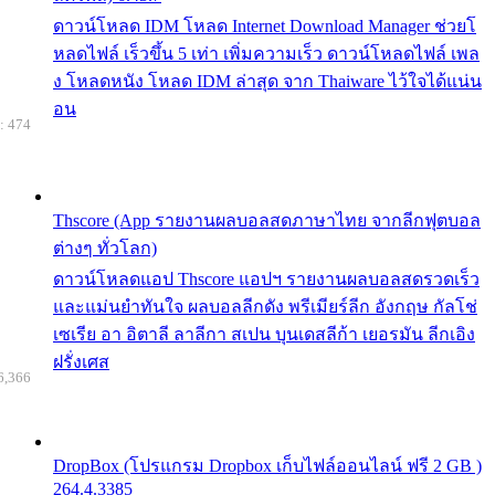
ดาวน์โหลด IDM โหลด Internet Download Manager ช่วยโ
หลดไฟล์ เร็วขึ้น 5 เท่า เพิ่มความเร็ว ดาวน์โหลดไฟล์ เพล
ง โหลดหนัง โหลด IDM ล่าสุด จาก Thaiware ไว้ใจได้แน่น
อน
: 474
Thscore (App รายงานผลบอลสดภาษาไทย จากลีกฟุตบอล
ต่างๆ ทั่วโลก)
ดาวน์โหลดแอป Thscore แอปฯ รายงานผลบอลสดรวดเร็ว
และแม่นยำทันใจ ผลบอลลีกดัง พรีเมียร์ลีก อังกฤษ กัลโช่
เซเรีย อา อิตาลี ลาลีกา สเปน บุนเดสลีก้า เยอรมัน ลีกเอิง
ฝรั่งเศส
6,366
DropBox (โปรแกรม Dropbox เก็บไฟล์ออนไลน์ ฟรี 2 GB )
264.4.3385