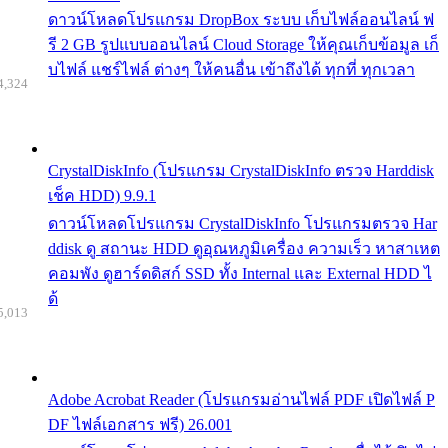
ดาวน์โหลดโปรแกรม DropBox ระบบ เก็บไฟล์ออนไลน์ ฟ
รี 2 GB รูปแบบออนไลน์ Cloud Storage ให้คุณเก็บข้อมูล เก็
บไฟล์ แชร์ไฟล์ ต่างๆ ให้คนอื่น เข้าถึงได้ ทุกที่ ทุกเวลา
4,324
CrystalDiskInfo (โปรแกรม CrystalDiskInfo ตรวจ Harddisk
เช็ค HDD) 9.9.1
ดาวน์โหลดโปรแกรม CrystalDiskInfo โปรแกรมตรวจ Har
ddisk ดู สถานะ HDD ดูอุณหภูมิเครื่อง ความเร็ว หาสาเหต
คอมพัง ดูฮาร์ดดิสก์ SSD ทั้ง Internal และ External HDD ไ
ด้
5,013
Adobe Acrobat Reader (โปรแกรมอ่านไฟล์ PDF เปิดไฟล์ P
DF ไฟล์เอกสาร ฟรี) 26.001