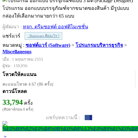
โปรแกรม ออกแบบบรรจุภัณฑ์จากขนาดของสินค้า มีรูปแบบ
กล่องให้เลือกมากมายกว่า 65 แบบ
ผู้พัฒนา :
หจก. ดรีมซอฟต์ ออฟติไมเซชั่น
แชร์แวร์
Shareware คืออะไร ?
หมวดหมู่ :
ซอฟต์แวร์ (Software)
>
โปรแกรมบริหารธุรกิจ
>
Miscellaneous
เมื่อ : 1 พฤษภาคม 2555
ผู้ชม : 159,956
โหวตให้คะแนน
คะแนนโหวต 4.67 (86 ครั้ง)
ดาวน์โหลด
33,794
ครั้ง
(สัปดาห์ก่อน 0 ครั้ง)
แชร์บทความนี้ :
0
»