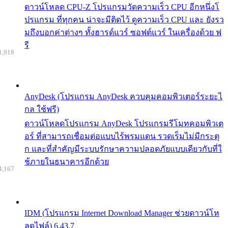
ดาวน์โหลด CPU-Z โปรแกรมวัดความเร็ว CPU อีกหนึ่งโ
ปรแกรม ที่ทุกคน น่าจะมีติดไว้ ดูความเร็ว CPU และ ยังรว
มถึงบอกค่าต่างๆ ทั้งฮารด์แวร์ ซอฟต์แวร์ ในเครื่องด้วย ฟ
รี
1,918
AnyDesk (โปรแกรม AnyDesk ควบคุมคอมพิวเตอร์ระยะไ
กล ใช้ฟรี)
ดาวน์โหลดโปรแกรม AnyDesk โปรแกรมรีโมทคอมพิวเต
อร์ ที่สามารถเชื่อมต่อแบบไร้พรมแดน รวดเร็มไม่มีกระตุ
ก และที่สำคัญมีระบบรักษาความปลอดภัยแบบเดียวกับที่ใ
ช้ภายในธนาคารอีกด้วย
4,167
IDM (โปรแกรม Internet Download Manager ช่วยดาวน์โห
ลดไฟล์) 6.43.7