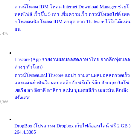
ดาวน์โหลด IDM โหลด Internet Download Manager ช่วยโ
หลดไฟล์ เร็วขึ้น 5 เท่า เพิ่มความเร็ว ดาวน์โหลดไฟล์ เพล
ง โหลดหนัง โหลด IDM ล่าสุด จาก Thaiware ไว้ใจได้แน่น
อน
: 476
Thscore (App รายงานผลบอลสดภาษาไทย จากลีกฟุตบอล
ต่างๆ ทั่วโลก)
ดาวน์โหลดแอป Thscore แอปฯ รายงานผลบอลสดรวดเร็ว
และแม่นยำทันใจ ผลบอลลีกดัง พรีเมียร์ลีก อังกฤษ กัลโช่
เซเรีย อา อิตาลี ลาลีกา สเปน บุนเดสลีก้า เยอรมัน ลีกเอิง
ฝรั่งเศส
6,366
DropBox (โปรแกรม Dropbox เก็บไฟล์ออนไลน์ ฟรี 2 GB )
264.4.3385