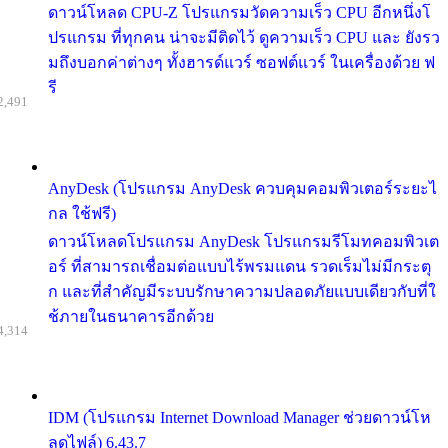
ดาวน์โหลด CPU-Z โปรแกรมวัดความเร็ว CPU อีกหนึ่งโ
ปรแกรม ที่ทุกคน น่าจะมีติดไว้ ดูความเร็ว CPU และ ยังรว
มถึงบอกค่าต่างๆ ทั้งฮารด์แวร์ ซอฟต์แวร์ ในเครื่องด้วย ฟ
รี
2,491
AnyDesk (โปรแกรม AnyDesk ควบคุมคอมพิวเตอร์ระยะไ
กล ใช้ฟรี)
ดาวน์โหลดโปรแกรม AnyDesk โปรแกรมรีโมทคอมพิวเต
อร์ ที่สามารถเชื่อมต่อแบบไร้พรมแดน รวดเร็มไม่มีกระตุ
ก และที่สำคัญมีระบบรักษาความปลอดภัยแบบเดียวกับที่ใ
ช้ภายในธนาคารอีกด้วย
4,314
IDM (โปรแกรม Internet Download Manager ช่วยดาวน์โห
ลดไฟล์) 6.43.7