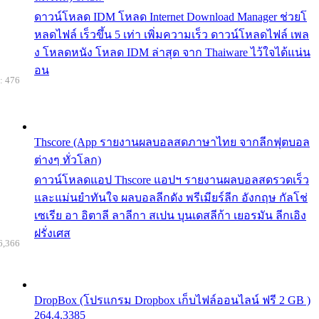
ดาวน์โหลด IDM โหลด Internet Download Manager ช่วยโ
หลดไฟล์ เร็วขึ้น 5 เท่า เพิ่มความเร็ว ดาวน์โหลดไฟล์ เพล
ง โหลดหนัง โหลด IDM ล่าสุด จาก Thaiware ไว้ใจได้แน่น
อน
: 476
Thscore (App รายงานผลบอลสดภาษาไทย จากลีกฟุตบอล
ต่างๆ ทั่วโลก)
ดาวน์โหลดแอป Thscore แอปฯ รายงานผลบอลสดรวดเร็ว
และแม่นยำทันใจ ผลบอลลีกดัง พรีเมียร์ลีก อังกฤษ กัลโช่
เซเรีย อา อิตาลี ลาลีกา สเปน บุนเดสลีก้า เยอรมัน ลีกเอิง
ฝรั่งเศส
6,366
DropBox (โปรแกรม Dropbox เก็บไฟล์ออนไลน์ ฟรี 2 GB )
264.4.3385