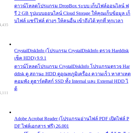
ดาวน์โหลดโปรแกรม DropBox ระบบ เก็บไฟล์ออนไลน์ ฟ
รี 2 GB รูปแบบออนไลน์ Cloud Storage ให้คุณเก็บข้อมูล เก็
บไฟล์ แชร์ไฟล์ ต่างๆ ให้คนอื่น เข้าถึงได้ ทุกที่ ทุกเวลา
4,435
CrystalDiskInfo (โปรแกรม CrystalDiskInfo ตรวจ Harddisk
เช็ค HDD) 9.9.1
ดาวน์โหลดโปรแกรม CrystalDiskInfo โปรแกรมตรวจ Har
ddisk ดู สถานะ HDD ดูอุณหภูมิเครื่อง ความเร็ว หาสาเหต
คอมพัง ดูฮาร์ดดิสก์ SSD ทั้ง Internal และ External HDD ไ
ด้
5,111
Adobe Acrobat Reader (โปรแกรมอ่านไฟล์ PDF เปิดไฟล์ P
DF ไฟล์เอกสาร ฟรี) 26.001