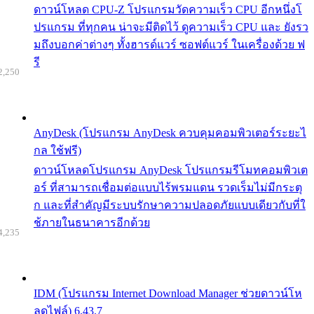
ดาวน์โหลด CPU-Z โปรแกรมวัดความเร็ว CPU อีกหนึ่งโ
ปรแกรม ที่ทุกคน น่าจะมีติดไว้ ดูความเร็ว CPU และ ยังรว
มถึงบอกค่าต่างๆ ทั้งฮารด์แวร์ ซอฟต์แวร์ ในเครื่องด้วย ฟ
รี
2,250
AnyDesk (โปรแกรม AnyDesk ควบคุมคอมพิวเตอร์ระยะไ
กล ใช้ฟรี)
ดาวน์โหลดโปรแกรม AnyDesk โปรแกรมรีโมทคอมพิวเต
อร์ ที่สามารถเชื่อมต่อแบบไร้พรมแดน รวดเร็มไม่มีกระตุ
ก และที่สำคัญมีระบบรักษาความปลอดภัยแบบเดียวกับที่ใ
ช้ภายในธนาคารอีกด้วย
4,235
IDM (โปรแกรม Internet Download Manager ช่วยดาวน์โห
ลดไฟล์) 6.43.7