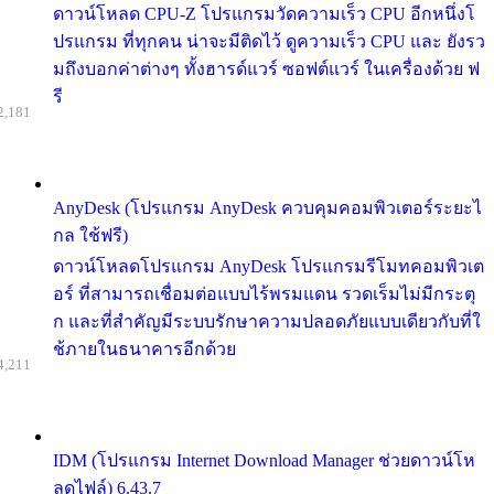
ดาวน์โหลด CPU-Z โปรแกรมวัดความเร็ว CPU อีกหนึ่งโ
ปรแกรม ที่ทุกคน น่าจะมีติดไว้ ดูความเร็ว CPU และ ยังรว
มถึงบอกค่าต่างๆ ทั้งฮารด์แวร์ ซอฟต์แวร์ ในเครื่องด้วย ฟ
รี
2,181
AnyDesk (โปรแกรม AnyDesk ควบคุมคอมพิวเตอร์ระยะไ
กล ใช้ฟรี)
ดาวน์โหลดโปรแกรม AnyDesk โปรแกรมรีโมทคอมพิวเต
อร์ ที่สามารถเชื่อมต่อแบบไร้พรมแดน รวดเร็มไม่มีกระตุ
ก และที่สำคัญมีระบบรักษาความปลอดภัยแบบเดียวกับที่ใ
ช้ภายในธนาคารอีกด้วย
4,211
IDM (โปรแกรม Internet Download Manager ช่วยดาวน์โห
ลดไฟล์) 6.43.7