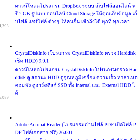
ดาวน์โหลดโปรแกรม DropBox ระบบ เก็บไฟล์ออนไลน์ ฟ
รี 2 GB รูปแบบออนไลน์ Cloud Storage ให้คุณเก็บข้อมูล เก็
บไฟล์ แชร์ไฟล์ ต่างๆ ให้คนอื่น เข้าถึงได้ ทุกที่ ทุกเวลา
4,393
CrystalDiskInfo (โปรแกรม CrystalDiskInfo ตรวจ Harddisk
เช็ค HDD) 9.9.1
ดาวน์โหลดโปรแกรม CrystalDiskInfo โปรแกรมตรวจ Har
ddisk ดู สถานะ HDD ดูอุณหภูมิเครื่อง ความเร็ว หาสาเหต
คอมพัง ดูฮาร์ดดิสก์ SSD ทั้ง Internal และ External HDD ไ
ด้
5,089
Adobe Acrobat Reader (โปรแกรมอ่านไฟล์ PDF เปิดไฟล์ P
DF ไฟล์เอกสาร ฟรี) 26.001