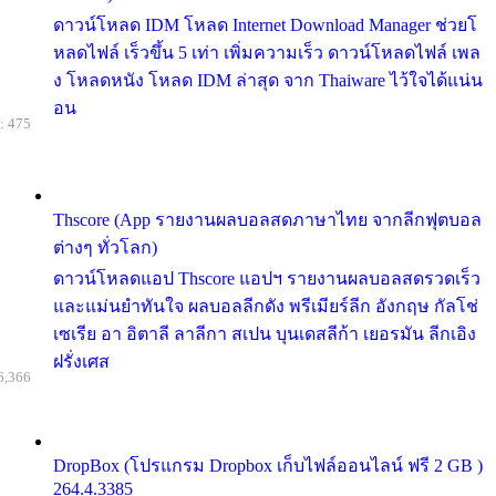
ดาวน์โหลด IDM โหลด Internet Download Manager ช่วยโ
หลดไฟล์ เร็วขึ้น 5 เท่า เพิ่มความเร็ว ดาวน์โหลดไฟล์ เพล
ง โหลดหนัง โหลด IDM ล่าสุด จาก Thaiware ไว้ใจได้แน่น
อน
: 475
Thscore (App รายงานผลบอลสดภาษาไทย จากลีกฟุตบอล
ต่างๆ ทั่วโลก)
ดาวน์โหลดแอป Thscore แอปฯ รายงานผลบอลสดรวดเร็ว
และแม่นยำทันใจ ผลบอลลีกดัง พรีเมียร์ลีก อังกฤษ กัลโช่
เซเรีย อา อิตาลี ลาลีกา สเปน บุนเดสลีก้า เยอรมัน ลีกเอิง
ฝรั่งเศส
6,366
DropBox (โปรแกรม Dropbox เก็บไฟล์ออนไลน์ ฟรี 2 GB )
264.4.3385