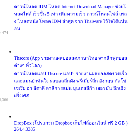
ดาวน์โหลด IDM โหลด Internet Download Manager ช่วยโ
หลดไฟล์ เร็วขึ้น 5 เท่า เพิ่มความเร็ว ดาวน์โหลดไฟล์ เพล
ง โหลดหนัง โหลด IDM ล่าสุด จาก Thaiware ไว้ใจได้แน่น
อน
: 474
Thscore (App รายงานผลบอลสดภาษาไทย จากลีกฟุตบอล
ต่างๆ ทั่วโลก)
ดาวน์โหลดแอป Thscore แอปฯ รายงานผลบอลสดรวดเร็ว
และแม่นยำทันใจ ผลบอลลีกดัง พรีเมียร์ลีก อังกฤษ กัลโช่
เซเรีย อา อิตาลี ลาลีกา สเปน บุนเดสลีก้า เยอรมัน ลีกเอิง
ฝรั่งเศส
6,366
DropBox (โปรแกรม Dropbox เก็บไฟล์ออนไลน์ ฟรี 2 GB )
264.4.3385