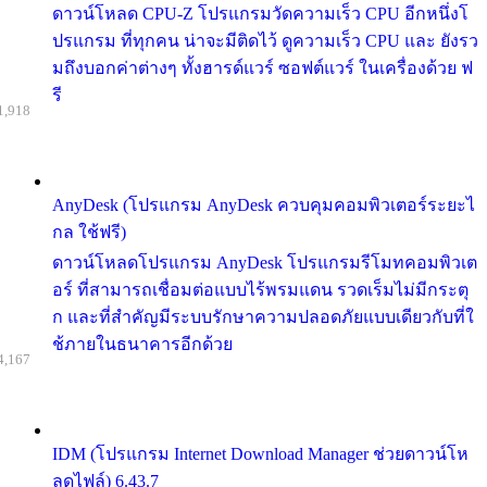
ดาวน์โหลด CPU-Z โปรแกรมวัดความเร็ว CPU อีกหนึ่งโ
ปรแกรม ที่ทุกคน น่าจะมีติดไว้ ดูความเร็ว CPU และ ยังรว
มถึงบอกค่าต่างๆ ทั้งฮารด์แวร์ ซอฟต์แวร์ ในเครื่องด้วย ฟ
รี
1,918
AnyDesk (โปรแกรม AnyDesk ควบคุมคอมพิวเตอร์ระยะไ
กล ใช้ฟรี)
ดาวน์โหลดโปรแกรม AnyDesk โปรแกรมรีโมทคอมพิวเต
อร์ ที่สามารถเชื่อมต่อแบบไร้พรมแดน รวดเร็มไม่มีกระตุ
ก และที่สำคัญมีระบบรักษาความปลอดภัยแบบเดียวกับที่ใ
ช้ภายในธนาคารอีกด้วย
4,167
IDM (โปรแกรม Internet Download Manager ช่วยดาวน์โห
ลดไฟล์) 6.43.7