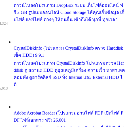
ดาวน์โหลดโปรแกรม DropBox ระบบ เก็บไฟล์ออนไลน์ ฟ
รี 2 GB รูปแบบออนไลน์ Cloud Storage ให้คุณเก็บข้อมูล เก็
บไฟล์ แชร์ไฟล์ ต่างๆ ให้คนอื่น เข้าถึงได้ ทุกที่ ทุกเวลา
4,324
CrystalDiskInfo (โปรแกรม CrystalDiskInfo ตรวจ Harddisk
เช็ค HDD) 9.9.1
ดาวน์โหลดโปรแกรม CrystalDiskInfo โปรแกรมตรวจ Har
ddisk ดู สถานะ HDD ดูอุณหภูมิเครื่อง ความเร็ว หาสาเหต
คอมพัง ดูฮาร์ดดิสก์ SSD ทั้ง Internal และ External HDD ไ
ด้
5,013
Adobe Acrobat Reader (โปรแกรมอ่านไฟล์ PDF เปิดไฟล์ P
DF ไฟล์เอกสาร ฟรี) 26.001